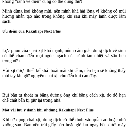
không “rành về điện” cũng có thể dùng thử!
Mình dùng loại không mùi, nên mình khá hài lòng vì không có mùi
hương nhân tạo nào trong không khí sau khi máy lạnh được làm
sạch.
Ưu điểm của Rakuhapi Next Plus
Lực phun của chai xịt khá mạnh, mình cảm giác dung dịch vệ sinh
có thể chạm đến mọi ngóc ngách của cánh tản nhiệt và sâu bên
trong nữa.
Vòi xịt được thiết kế khá thoải mái khi cầm, nên bạn sẽ không thấy
mỏi tay khi giữ nguyên chai xịt cho đến khi cạn đáy.
Bụi bẩn tự thoát ra bằng đường ống chỉ bằng cách xịt, do đó hạn
chế chất bẩn bị giữ lại trong nhà.
Một vài lưu ý dành khi sử dụng Rakuhapi Next Plus
Khi sử dụng chai xịt, dung dịch có thể dính vào quần áo hoặc nhỏ
xuống sàn. Bạn nên trải giấy báo hoặc giẻ lau ngay bên dưới máy