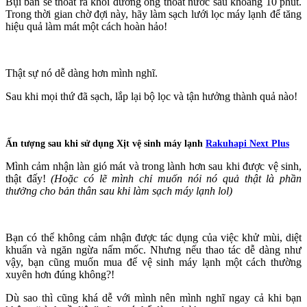
Bụi bẩn sẽ thoát ra khỏi đường ống thoát nước sau khoảng 10 phút.
Trong thời gian chờ đợi này, hãy làm sạch lưới lọc máy lạnh để tăng
hiệu quả làm mát một cách hoàn hảo!
Thật sự nó dễ dàng hơn mình nghĩ.
Sau khi mọi thứ đã sạch, lắp lại bộ lọc và tận hưởng thành quả nào!
Ấn tượng sau khi sử dụng Xịt vệ sinh máy lạnh
Rakuhapi Next Plus
Mình cảm nhận làn gió mát và trong lành hơn sau khi được vệ sinh,
thật đấy!
(Hoặc có lẽ mình chỉ muốn nói nó quả thật là phần
thưởng cho bản thân sau khi làm sạch máy lạnh lol)
Bạn có thể không cảm nhận được tác dụng của việc khử mùi, diệt
khuẩn và ngăn ngừa nấm mốc. Nhưng nếu thao tác dễ dàng như
vậy, bạn cũng muốn mua để vệ sinh máy lạnh một cách thường
xuyên hơn đúng không?!
Dù sao thì cũng khá dễ với mình nên mình nghĩ ngay cả khi bạn