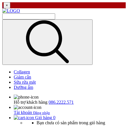
×
Collagen
Giảm cân
Sữa rửa mặt
Dưỡng ẩm
Hỗ trợ khách hàng
086.2222.571
Tài khoản
Đăng nhập
Giỏ hàng
0
Bạn chưa có sản phẩm trong giỏ hàng