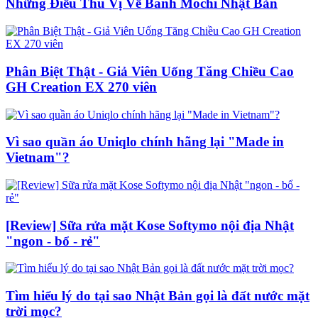
Những Điều Thú Vị Về Bánh Mochi Nhật Bản
Phân Biệt Thật - Giả Viên Uống Tăng Chiều Cao
GH Creation EX 270 viên
Vì sao quần áo Uniqlo chính hãng lại "Made in
Vietnam"?
[Review] Sữa rửa mặt Kose Softymo nội địa Nhật
"ngon - bổ - rẻ"
Tìm hiểu lý do tại sao Nhật Bản gọi là đất nước mặt
trời mọc?