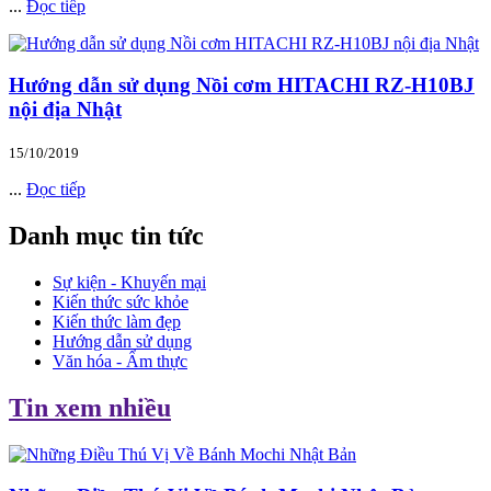
...
Đọc tiếp
Hướng dẫn sử dụng Nồi cơm HITACHI RZ-H10BJ
nội địa Nhật
15/10/2019
...
Đọc tiếp
Danh mục tin tức
Sự kiện - Khuyến mại
Kiến thức sức khỏe
Kiến thức làm đẹp
Hướng dẫn sử dụng
Văn hóa - Ẩm thực
Tin xem nhiều