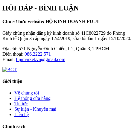
HỎI ĐÁP - BÌNH LUẬN
Chủ sở hữu website: HỘ KINH DOANH FU JI
Giấy chứng nhận đăng ký kinh doanh số 41C8022729 do Phòng
Kinh tế Quận 3 cấp ngày 12/4/2019, sửa đổi lần 1 ngày 15/10/2020.
Địa chỉ:
571 Nguyễn Đình Chiểu, P.2, Quận 3, TPHCM
Điên thoại:
086.2222.571
Email:
fujimarket.vn@gmail.com
Giới thiệu
Về chúng tôi
Hệ thống cửa hàng
Tin tức
Sự kiện - Khuyến mại
Liên hệ
Chính sách