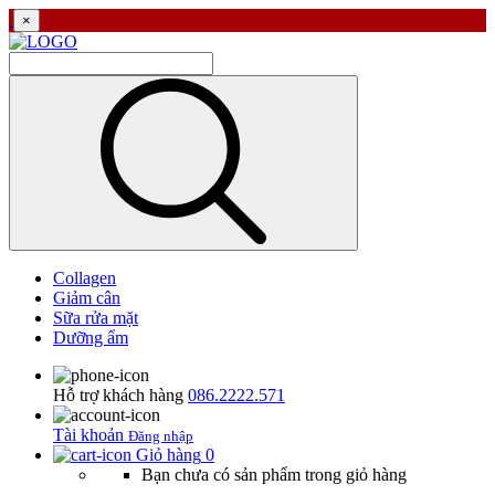
×
Collagen
Giảm cân
Sữa rửa mặt
Dưỡng ẩm
Hỗ trợ khách hàng
086.2222.571
Tài khoản
Đăng nhập
Giỏ hàng
0
Bạn chưa có sản phẩm trong giỏ hàng