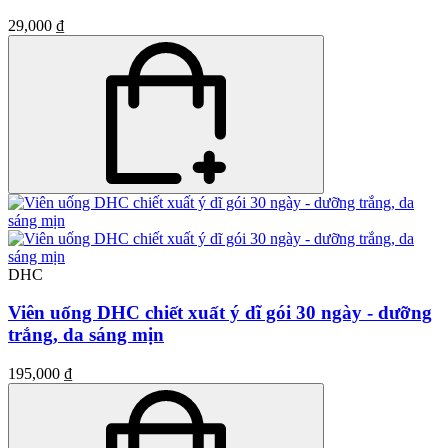
29,000 ₫
DHC
Viên uống DHC chiết xuất ý dĩ gói 30 ngày - dưỡng
trắng, da sáng mịn
195,000 ₫