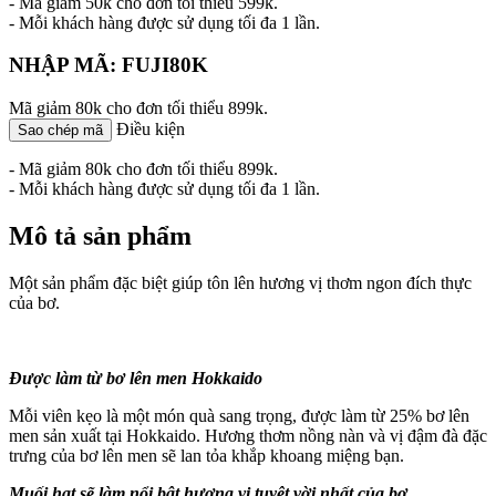
- Mã giảm 50k cho đơn tối thiểu 599k.
- Mỗi khách hàng được sử dụng tối đa 1 lần.
NHẬP MÃ: FUJI80K
Mã giảm 80k cho đơn tối thiểu 899k.
Điều kiện
Sao chép mã
- Mã giảm 80k cho đơn tối thiểu 899k.
- Mỗi khách hàng được sử dụng tối đa 1 lần.
Mô tả sản phẩm
Một sản phẩm đặc biệt giúp tôn lên hương vị thơm ngon đích thực
của bơ.
Được làm từ bơ lên ​​men Hokkaido
Mỗi viên kẹo là một món quà sang trọng, được làm từ 25% bơ lên ​​
men sản xuất tại Hokkaido. Hương thơm nồng nàn và vị đậm đà đặc
trưng của bơ lên ​​men sẽ lan tỏa khắp khoang miệng bạn.
Muối hạt sẽ làm nổi bật hương vị tuyệt vời nhất của bơ