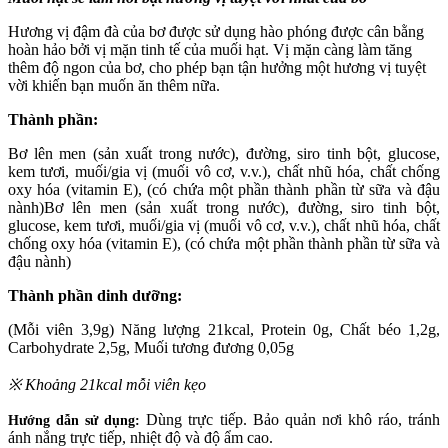
Hương vị đậm đà của bơ được sử dụng hào phóng được cân bằng
hoàn hảo bởi vị mặn tinh tế của muối hạt. Vị mặn càng làm tăng
thêm độ ngon của bơ, cho phép bạn tận hưởng một hương vị tuyệt
vời khiến bạn muốn ăn thêm nữa.
Thành phần:
Bơ lên ​​men (sản xuất trong nước), đường, siro tinh bột, glucose,
kem tươi, muối/gia vị (muối vô cơ, v.v.), chất nhũ hóa, chất chống
oxy hóa (vitamin E), (có chứa một phần thành phần từ sữa và đậu
nành)Bơ lên ​​men (sản xuất trong nước), đường, siro tinh bột,
glucose, kem tươi, muối/gia vị (muối vô cơ, v.v.), chất nhũ hóa, chất
chống oxy hóa (vitamin E), (có chứa một phần thành phần từ sữa và
đậu nành)
Thành phần dinh dưỡng:
(Mỗi viên 3,9g) Năng lượng 21kcal, Protein 0g, Chất béo 1,2g,
Carbohydrate 2,5g, Muối tương đương 0,05g
※ Khoảng 21kcal mỗi viên kẹo
Dùng trực tiếp. Bảo quản nơi khô ráo, tránh
Hướng dẫn sử dụng:
ánh nắng trực tiếp, nhiệt độ và độ ẩm cao.