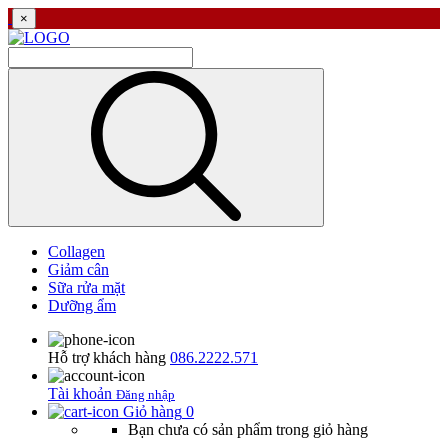
×
Collagen
Giảm cân
Sữa rửa mặt
Dưỡng ẩm
Hỗ trợ khách hàng
086.2222.571
Tài khoản
Đăng nhập
Giỏ hàng
0
Bạn chưa có sản phẩm trong giỏ hàng