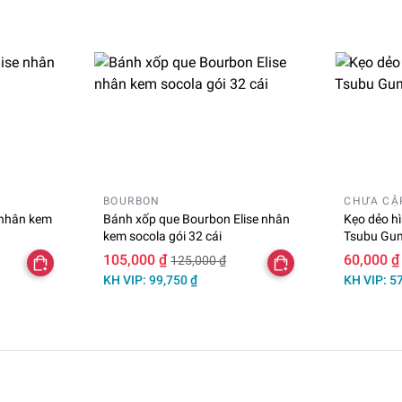
BOURBON
CHƯA CẬ
 nhân kem
Bánh xốp que Bourbon Elise nhân
Kẹo dẻo h
kem socola gói 32 cái
Tsubu Gum
105,000 ₫
60,000 ₫
125,000 ₫
KH VIP: 99,750 ₫
KH VIP: 5