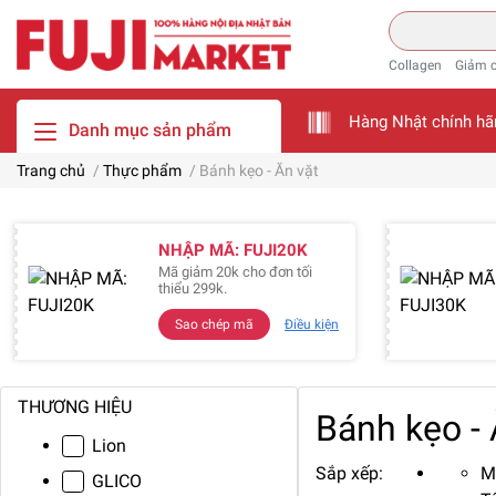
Collagen
Giảm 
Hàng Nhật chính hã
Danh mục sản phẩm
Trang chủ
/
Thực phẩm
/
Bánh kẹo - Ăn vặt
NHẬP MÃ: FUJI20K
Mã giảm 20k cho đơn tối
thiểu 299k.
Sao chép mã
Điều kiện
THƯƠNG HIỆU
Bánh kẹo - 
Lion
Sắp xếp:
M
GLICO