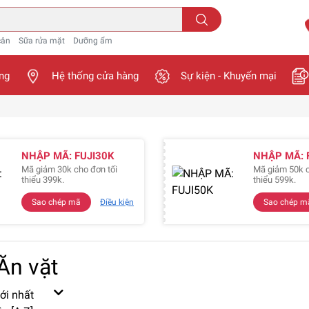
cân
Sữa rửa mặt
Dưỡng ẩm
ng
Hệ thống cửa hàng
Sự kiện - Khuyến mại
NHẬP MÃ: FUJI30K
NHẬP MÃ: 
Mã giảm 30k cho đơn tối
Mã giảm 50k c
thiểu 399k.
thiểu 599k.
Sao chép mã
Điều kiện
Sao chép m
Ăn vặt
ới nhất