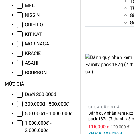
Tê
MEIJI
Tê
NISSIN
Gi
Gi
ORIHIRO
KIT KAT
MORINAGA
KRACIE
ASAHI
BOURBON
MỨC GIÁ
Dưới 300.000đ
300.000đ - 500.000đ
CHƯA CẬP NHẬT
500.000đ - 1.000.000đ
Bánh quy nhân kem Ritz
pack 187g (7 thanh x 3 c
1.000.000đ -
115,000 ₫
120,000 ₫
2.000.000đ
KH VIP: 109,250 ₫