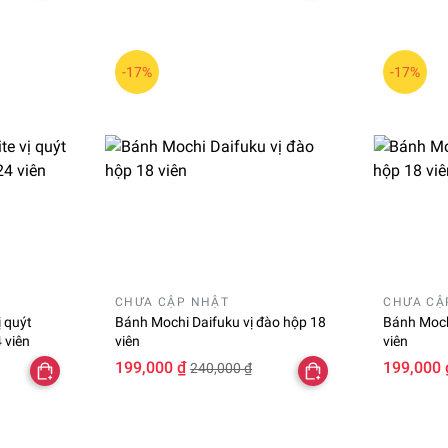
-17%
-17%
CHƯA CẬP NHẬT
CHƯA CẬ
 quýt
Bánh Mochi Daifuku vị đào hộp 18
Bánh Moch
 viên
viên
viên
199,000 ₫
199,000 
240,000 ₫