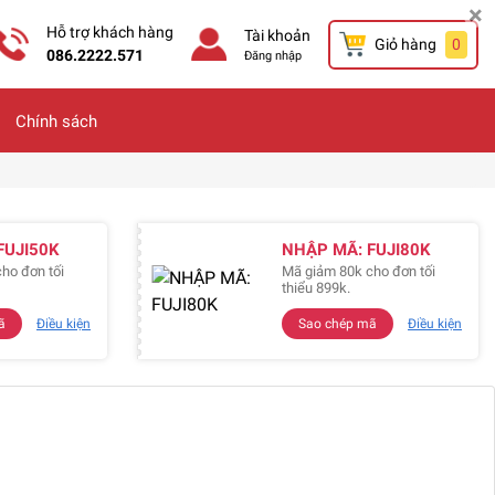
×
Hỗ trợ khách hàng
Tài khoản
Giỏ hàng
0
086.2222.571
Đăng nhập
Chính sách
FUJI50K
NHẬP MÃ: FUJI80K
ho đơn tối
Mã giảm 80k cho đơn tối
thiểu 899k.
ã
Điều kiện
Sao chép mã
Điều kiện