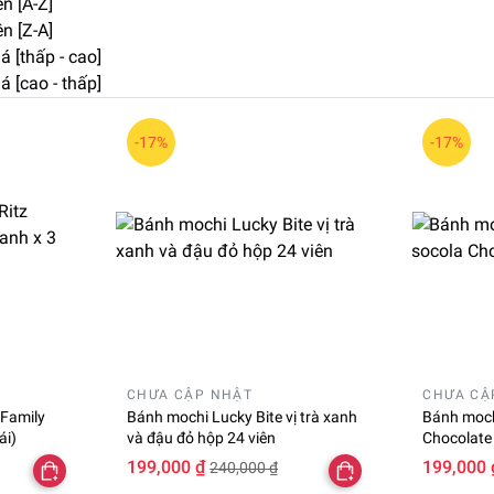
n [A-Z]
n [Z-A]
á [thấp - cao]
á [cao - thấp]
-17%
-17%
CHƯA CẬP NHẬT
CHƯA CẬ
 Family
Bánh mochi Lucky Bite vị trà xanh
Bánh mochi
ái)
và đậu đỏ hộp 24 viên
Chocolate
199,000 ₫
199,000 
240,000 ₫