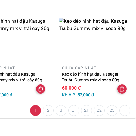
P NHẬT
CHƯA CẬP NHẬT
ình hạt đậu Kasugai
Kẹo dẻo hình hạt đậu Kasugai
my mix vị trái cây 80g
Tsubu Gummy mix vị soda 80g
60,000 ₫
7,000 ₫
KH VIP: 57,000 ₫
1
2
3
...
21
22
23
›