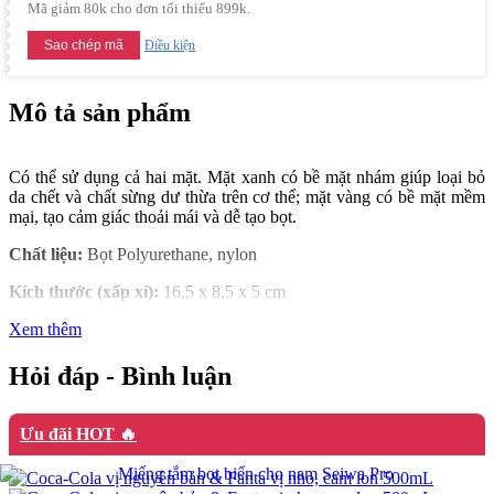
Mã giảm 80k cho đơn tối thiểu 899k.
Sao chép mã
Điều kiện
Mô tả sản phẩm
Có thể sử dụng cả hai mặt. Mặt xanh có bề mặt nhám giúp loại bỏ
da chết và chất sừng dư thừa trên cơ thể; mặt vàng có bề mặt mềm
mại, tạo cảm giác thoải mái và dễ tạo bọt.
Chất liệu:
Bọt Polyurethane, nylon
Kích thước (xấp xỉ):
16,5 x 8,5 x 5 cm
Xem thêm
Hỏi đáp - Bình luận
Ưu đãi HOT 🔥