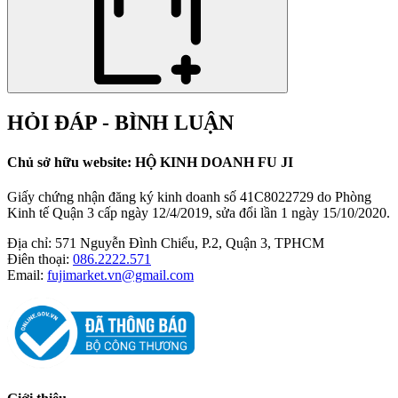
HỎI ĐÁP - BÌNH LUẬN
Chủ sở hữu website: HỘ KINH DOANH FU JI
Giấy chứng nhận đăng ký kinh doanh số 41C8022729 do Phòng
Kinh tế Quận 3 cấp ngày 12/4/2019, sửa đổi lần 1 ngày 15/10/2020.
Địa chỉ:
571 Nguyễn Đình Chiểu, P.2, Quận 3, TPHCM
Điên thoại:
086.2222.571
Email:
fujimarket.vn@gmail.com