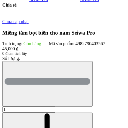
Chia sẻ
Chưa cập nhật
Miếng tắm bọt biển cho nam Seiwa Pro
Tình trạng:
Còn hàng
|
Mã sản phẩm:
4982790403567
|
45,000 ₫
0 điểm tích lũy
Số lượng: