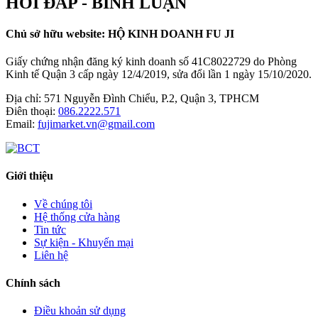
HỎI ĐÁP - BÌNH LUẬN
Chủ sở hữu website: HỘ KINH DOANH FU JI
Giấy chứng nhận đăng ký kinh doanh số 41C8022729 do Phòng
Kinh tế Quận 3 cấp ngày 12/4/2019, sửa đổi lần 1 ngày 15/10/2020.
Địa chỉ:
571 Nguyễn Đình Chiểu, P.2, Quận 3, TPHCM
Điên thoại:
086.2222.571
Email:
fujimarket.vn@gmail.com
Giới thiệu
Về chúng tôi
Hệ thống cửa hàng
Tin tức
Sự kiện - Khuyến mại
Liên hệ
Chính sách
Điều khoản sử dụng