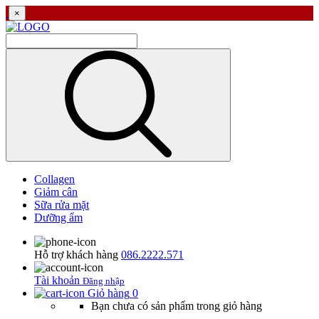
×
Collagen
Giảm cân
Sữa rửa mặt
Dưỡng ẩm
Hỗ trợ khách hàng
086.2222.571
Tài khoản
Đăng nhập
Giỏ hàng
0
Bạn chưa có sản phẩm trong giỏ hàng