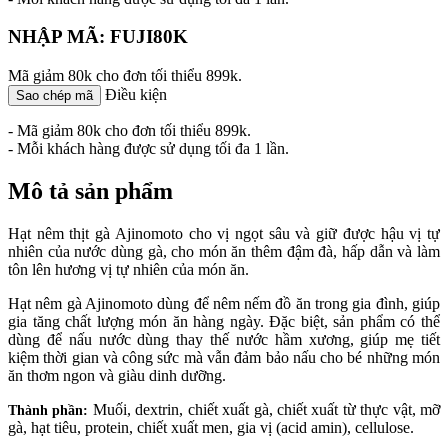
NHẬP MÃ: FUJI80K
Mã giảm 80k cho đơn tối thiểu 899k.
Điều kiện
Sao chép mã
- Mã giảm 80k cho đơn tối thiểu 899k.
- Mỗi khách hàng được sử dụng tối đa 1 lần.
Mô tả sản phẩm
Hạt nêm thịt gà Ajinomoto cho vị ngọt sâu và giữ được hậu vị tự
nhiên của nước dùng gà, cho món ăn thêm đậm đà, hấp dẫn và làm
tôn lên hương vị tự nhiên của món ăn.
Hạt nêm gà Ajinomoto dùng để nêm nếm đồ ăn trong gia đình, giúp
gia tăng chất lượng món ăn hàng ngày. Đặc biệt, sản phẩm có thể
dùng để nấu nước dùng thay thế nước hầm xương, giúp mẹ tiết
kiệm thời gian và công sức mà vẫn đảm bảo nấu cho bé những món
ăn thơm ngon và giàu dinh dưỡng.
Muối, dextrin, chiết xuất gà, chiết xuất từ thực vật, mỡ
Thành phần:
gà, hạt tiêu, protein, chiết xuất men, gia vị (acid amin), cellulose.