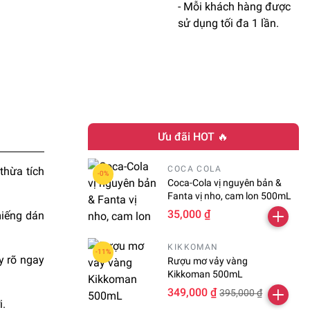
- Mỗi khách hàng được
sử dụng tối đa 1 lần.
Ưu đãi HOT 🔥
COCA COLA
thừa tích
Coca-Cola vị nguyên bản &
Fanta vị nho, cam lon 500mL
35,000 ₫
miếng dán
KIKKOMAN
y rõ ngay
Rượu mơ vảy vàng
Kikkoman 500mL
349,000 ₫
395,000 ₫
i.