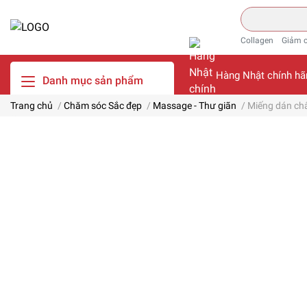
Collagen
Giảm 
Hàng Nhật chính hã
Danh mục sản phẩm
Trang chủ
/
Chăm sóc Sắc đẹp
/
Massage - Thư giãn
/
Miếng dán châ