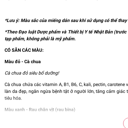
*Lưu ý: Màu sắc của miếng dán sau khi sử dụng có thể thay 
*Theo Đạo luật Dược phẩm và Thiết bị Y tế Nhật Bản (trước
tạp phẩm, không phải là mỹ phẩm.
CÓ SẴN CÁC MÀU:
Màu đỏ - Cà chua
Cà chua đỏ siêu bổ dưỡng!
Cà chua chứa các vitamin A, B1, B6, C, kali, pectin, carotene
làn da đẹp, ngăn ngừa bệnh tật ở người lớn, tăng cảm giác
tiêu hóa.
Màu xanh - Rau chân vịt (rau bina)
Giàu chất sắt, là người bạn tuyệt vời của phụ nữ!