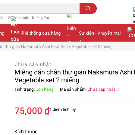
cân
Sữa rửa mặt
Dưỡng ẩm
ng
Hệ thống cửa hàng
Sự kiện - Khuyến mại
n thư giãn Nakamura Ashi Foot Relax Vegetable set 2 miếng
Chưa cập nhật
Miếng dán chân thư giãn Nakamura Ashi 
Vegetable set 2 miếng
Tình trạng:
Còn hàng
|
Mã sản phẩm:
Chưa cập nhật
|
75,000 ₫
1 điểm tích lũy
Kích thước: