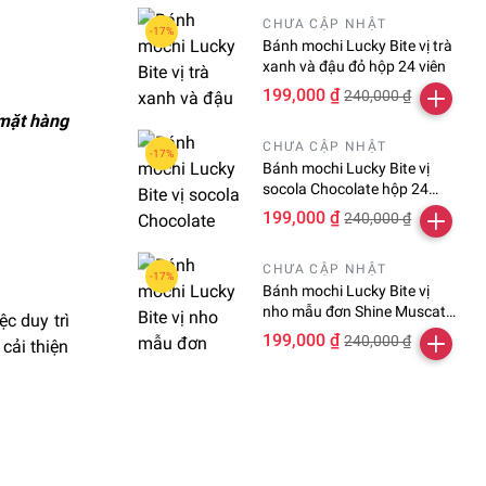
CHƯA CẬP NHẬT
Bánh mochi Lucky Bite vị trà
xanh và đậu đỏ hộp 24 viên
199,000 ₫
240,000 ₫
 mặt hàng
CHƯA CẬP NHẬT
Bánh mochi Lucky Bite vị
socola Chocolate hộp 24
viên
199,000 ₫
240,000 ₫
CHƯA CẬP NHẬT
Bánh mochi Lucky Bite vị
nho mẫu đơn Shine Muscat
ệc duy trì
hộp 24 viên
199,000 ₫
240,000 ₫
cải thiện