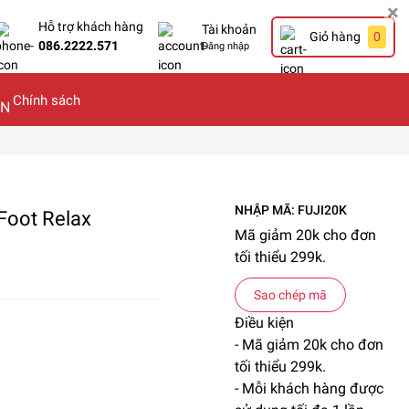
×
Hỗ trợ khách hàng
Tài khoản
Giỏ hàng
0
086.2222.571
Đăng nhập
Chính sách
NHẬP MÃ: FUJI20K
Foot Relax
Mã giảm 20k cho đơn
tối thiểu 299k.
Sao chép mã
Điều kiện
- Mã giảm 20k cho đơn
tối thiểu 299k.
- Mỗi khách hàng được