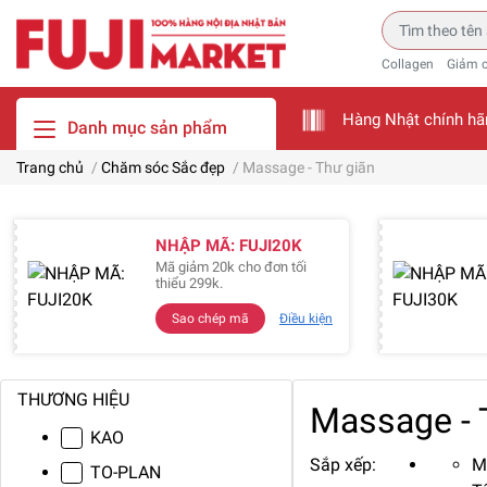
Collagen
Giảm 
Hàng Nhật chính hã
Danh mục sản phẩm
Trang chủ
/
Chăm sóc Sắc đẹp
/
Massage - Thư giãn
NHẬP MÃ: FUJI20K
Mã giảm 20k cho đơn tối
thiểu 299k.
Sao chép mã
Điều kiện
THƯƠNG HIỆU
Massage - 
KAO
Sắp xếp:
M
TO-PLAN