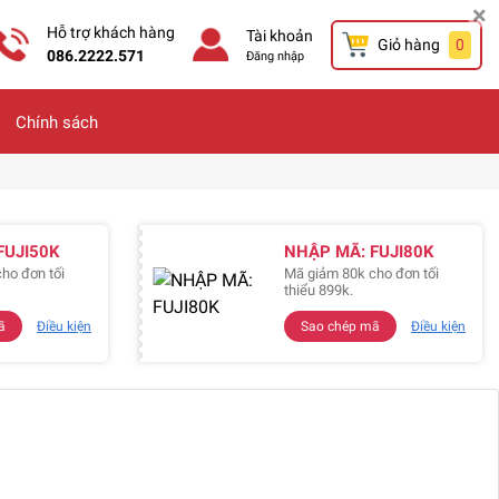
×
Hỗ trợ khách hàng
Tài khoản
Giỏ hàng
0
086.2222.571
Đăng nhập
Chính sách
FUJI50K
NHẬP MÃ: FUJI80K
ho đơn tối
Mã giảm 80k cho đơn tối
thiểu 899k.
ã
Điều kiện
Sao chép mã
Điều kiện