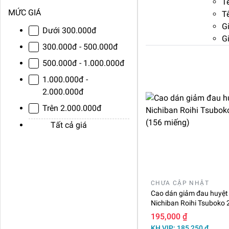
Tê
MỨC GIÁ
Tê
Gi
Dưới 300.000đ
Gi
300.000đ - 500.000đ
500.000đ - 1.000.000đ
1.000.000đ -
2.000.000đ
Trên 2.000.000đ
Tất cả giá
CHƯA CẬP NHẬT
Cao dán giảm đau huyệt
Nichiban Roihi Tsuboko
(156 miếng)
195,000 ₫
KH VIP: 185,250 ₫