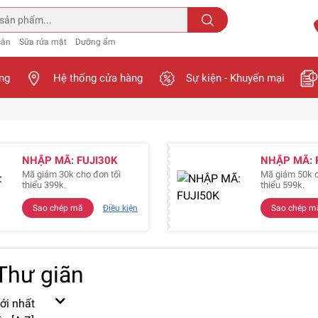
cân
Sữa rửa mặt
Dưỡng ẩm
ng
Hệ thống cửa hàng
Sự kiện - Khuyến mại
NHẬP MÃ: FUJI30K
NHẬP MÃ: 
Mã giảm 30k cho đơn tối
Mã giảm 50k c
thiểu 399k.
thiểu 599k.
Sao chép mã
Điều kiện
Sao chép m
Thư giãn
ới nhất