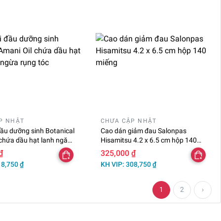
P NHẬT
CHƯA CẬP NHẬT
đầu dưỡng sinh Botanical
Cao dán giảm đau Salonpas
 chứa dầu hạt lanh ngăn
Hisamitsu 4.2 x 6.5 cm hộp 140
 tóc
miếng
₫
325,000 ₫
18,750 ₫
KH VIP: 308,750 ₫
1
2
›