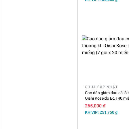
CHƯA CẬP NHẬT
Cao dán giảm đau có lỗ 
Oishi Koseido Eα 140 miế
x 20 miếng)
265,000 ₫
KH VIP: 251,750 ₫