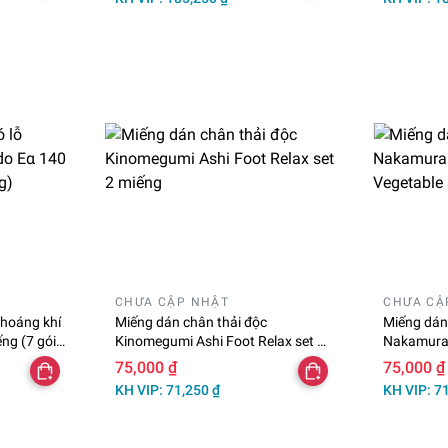
CHƯA CẬP NHẬT
CHƯA CẬ
thoáng khí
Miếng dán chân thải độc
Miếng dán
ng (7 gói
Kinomegumi Ashi Foot Relax set 2
Nakamura 
miếng
Vegetable
75,000 ₫
75,000 ₫
KH VIP: 71,250 ₫
KH VIP: 7