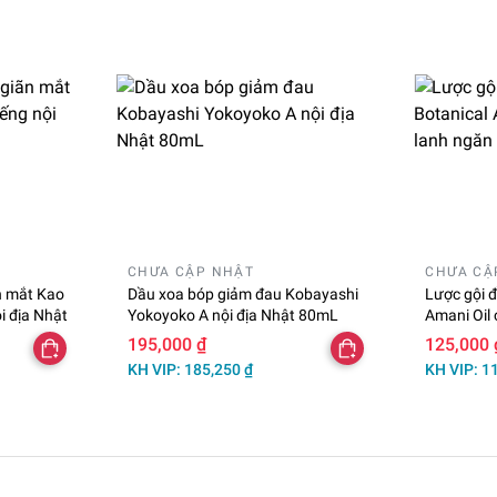
CHƯA CẬP NHẬT
CHƯA CẬ
n mắt Kao
Dầu xoa bóp giảm đau Kobayashi
Lược gội 
 địa Nhật
Yokoyoko A nội địa Nhật 80mL
Amani Oil
ngừa rụng
195,000 ₫
125,000 
KH VIP: 185,250 ₫
KH VIP: 1