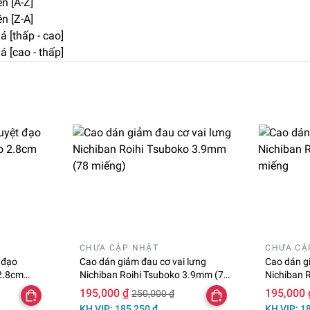
n [A-Z]
n [Z-A]
á [thấp - cao]
á [cao - thấp]
CHƯA CẬP NHẬT
CHƯA CẬ
 đạo
Cao dán giảm đau cơ vai lưng
Cao dán g
 2.8cm
Nichiban Roihi Tsuboko 3.9mm (78
Nichiban 
miếng)
miếng
195,000 ₫
195,000 
250,000 ₫
KH VIP: 185,250 ₫
KH VIP: 1