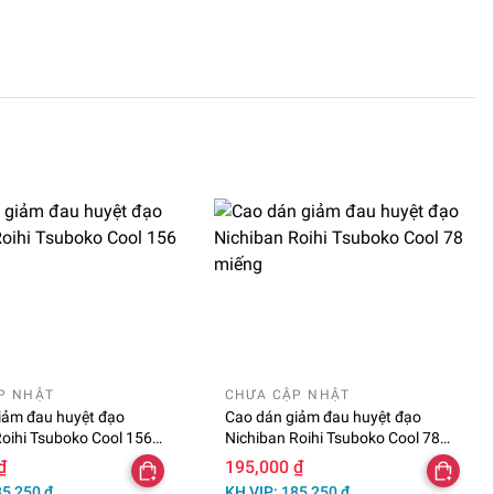
P NHẬT
CHƯA CẬP NHẬT
iảm đau huyệt đạo
Cao dán giảm đau huyệt đạo
Roihi Tsuboko Cool 156
Nichiban Roihi Tsuboko Cool 78
miếng
₫
195,000 ₫
85,250 ₫
KH VIP: 185,250 ₫