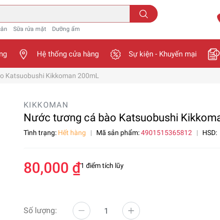
cân
Sữa rửa mặt
Dưỡng ẩm
ng
Hệ thống cửa hàng
Sự kiện - Khuyến mại
ào Katsuobushi Kikkoman 200mL
KIKKOMAN
Nước tương cá bào Katsuobushi Kikko
Tình trạng:
Hết hàng
|
Mã sản phẩm:
4901515365812
|
HSD:
80,000 ₫
1 điểm tích lũy
Số lượng: