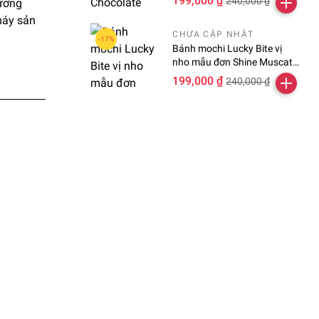
199,000 ₫
240,000 ₫
hương
máy sản
CHƯA CẬP NHẬT
Bánh mochi Lucky Bite vị
nho mẫu đơn Shine Muscat
hộp 24 viên
199,000 ₫
240,000 ₫