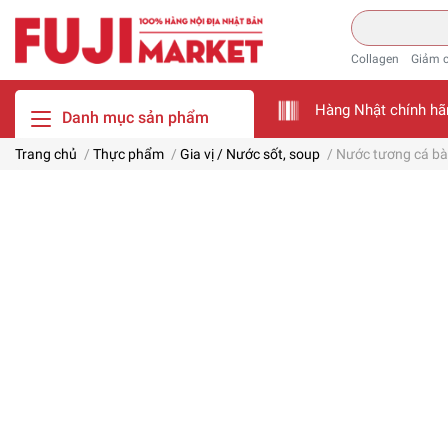
Collagen
Giảm 
Hàng Nhật chính hã
Danh mục sản phẩm
Trang chủ
/
Thực phẩm
/
Gia vị / Nước sốt, soup
/
Nước tương cá b