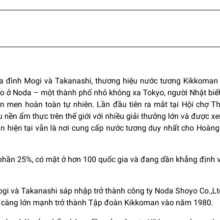
ia đình Mogi và Takanashi, thương hiệu nước tương Kikkoman
o ở Noda – một thành phố nhỏ không xa Tokyo, người Nhật biế
men hoàn toàn tự nhiên. Lần đầu tiên ra mắt tại Hội chợ Thế
ền ẩm thực trên thế giới với nhiều giải thưởng lớn và được xe
 hiện tại vẫn là nơi cung cấp nước tương duy nhất cho Hoàng
phần 25%, có mặt ở hơn 100 quốc gia và đang dần khẳng định v
ogi và Takanashi sáp nhập trở thành công ty Noda Shoyo Co.,L
ày càng lớn mạnh trở thành Tập đoàn Kikkoman vào năm 1980.