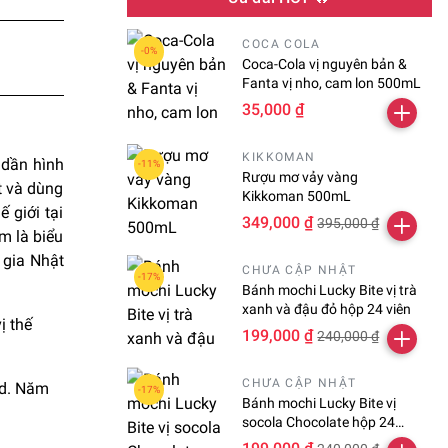
COCA COLA
Coca-Cola vị nguyên bản &
Fanta vị nho, cam lon 500mL
35,000 ₫
KIKKOMAN
 dần hình
Rượu mơ vảy vàng
t và dùng
Kikkoman 500mL
 giới tại
349,000 ₫
395,000 ₫
m là biểu
 gia Nhật
CHƯA CẬP NHẬT
Bánh mochi Lucky Bite vị trà
xanh và đậu đỏ hộp 24 viên
ị thế
199,000 ₫
240,000 ₫
CHƯA CẬP NHẬT
td. Năm
Bánh mochi Lucky Bite vị
socola Chocolate hộp 24
viên