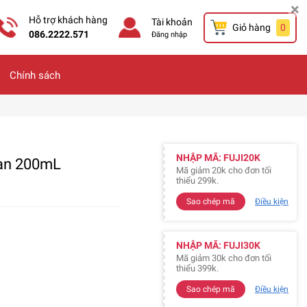
×
Hỗ trợ khách hàng
Tài khoản
Giỏ hàng
0
086.2222.571
Đăng nhập
Chính sách
NHẬP MÃ: FUJI20K
man 200mL
Mã giảm 20k cho đơn tối
thiểu 299k.
Sao chép mã
Điều kiện
NHẬP MÃ: FUJI30K
Mã giảm 30k cho đơn tối
thiểu 399k.
Sao chép mã
Điều kiện