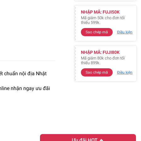
NHẬP MÃ: FUJI50K
Mã giảm 50k cho đơn tối
thiểu 599k.
Sao chép mã
Điều kiện
NHẬP MÃ: FUJI80K
Mã giảm 80k cho đơn tối
thiểu 899k.
Sao chép mã
Điều kiện
t chuẩn nội địa Nhật
line nhận ngay ưu đãi
Ưu đãi HOT 🔥