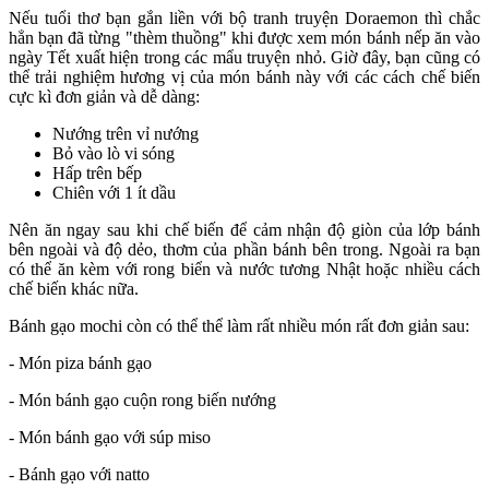
Nếu tuổi thơ bạn gắn liền với bộ tranh truyện Doraemon thì chắc
hẳn bạn đã từng "thèm thuồng" khi được xem món bánh nếp ăn vào
ngày Tết xuất hiện trong các mẩu truyện nhỏ. Giờ đây, bạn cũng có
thể trải nghiệm hương vị của món bánh này với các cách chế biến
cực kì đơn giản và dễ dàng:
Nướng trên vỉ nướng
Bỏ vào lò vi sóng
Hấp trên bếp
Chiên với 1 ít dầu
Nên ăn ngay sau khi chế biến để cảm nhận độ giòn của lớp bánh
bên ngoài và độ dẻo, thơm của phần bánh bên trong. Ngoài ra bạn
có thể ăn kèm với rong biển và nước tương Nhật hoặc nhiều cách
chế biến khác nữa.
Bánh gạo mochi còn có thể thể làm rất nhiều món rất đơn giản sau:
- Món piza bánh gạo
- Món bánh gạo cuộn rong biến nướng
- Món bánh gạo với súp miso
- Bánh gạo với natto