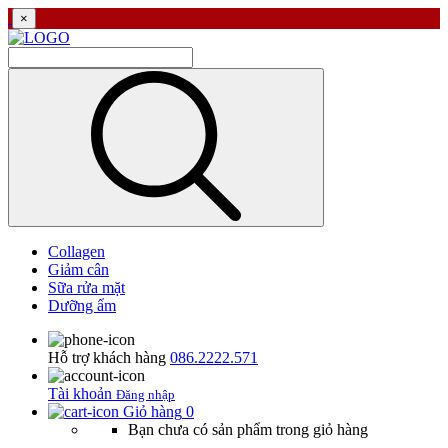
×
Collagen
Giảm cân
Sữa rửa mặt
Dưỡng ẩm
Hỗ trợ khách hàng
086.2222.571
Tài khoản
Đăng nhập
Giỏ hàng
0
Bạn chưa có sản phẩm trong giỏ hàng