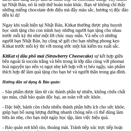
tại Nhật Bản, nó là một thứ hoàn toàn khác. Bạn sẽ không chỉ thấy
những miếng chocolate đơn điệu mà đầy màu sắc, hương vị độc đáo
đến kì dị!
Ngay khi xuất hiện tại Nhật Bản, Kitkat thường được phụ huynh
học sinh tặng cho con mình hay những người bạn tặng cho nhau
trước mỗi kỳ thi như một lời chúc may mắn. Và nếu có những
người bạn Nhật Bản, họ cũng sẽ gửi cho bạn những phong kẹo
Kitkat trước mỗi kỳ thi với mong ước một bài kiểm tra xuất sắc.
KitKat vị dâu phô mai (Strawberry Cheesecake)
sự kết hợp giữa
bên ngoài là socola trắng và bên trong là lớp dâu cùng với phomai
hoà nguyện tạo nên vị ngọt nhẹ kết hợp với vị béo ngậy, sản phẩm
thích hợp để làm quà tặng cho bạn bè và người thân trong gia đình.
Hướng dẫn sử dụng & Bảo quản:
- Sản phẩm được làm từ các thành phần tự nhiên, không chứa chất
tạo màu, chất bảo quản độc hại, an toàn với sức khỏe.
- Đặc biệt, bánh còn chứa nhiều thành phần hữu ích cho sức khỏe,
giúp bạn bổ sung lượng đường nhanh chóng nên có thể dùng làm
bữa ăn nhẹ, cho bạn một ngày học tập, làm việc hiệu quả.
- Bảo quản nơi khô ráo, thoáng mát. Tránh tiếp xúc trực tiếp hoặc