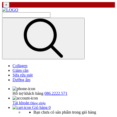
×
Collagen
Giảm cân
Sữa rửa mặt
Dưỡng ẩm
Hỗ trợ khách hàng
086.2222.571
Tài khoản
Đăng nhập
Giỏ hàng
0
Bạn chưa có sản phẩm trong giỏ hàng