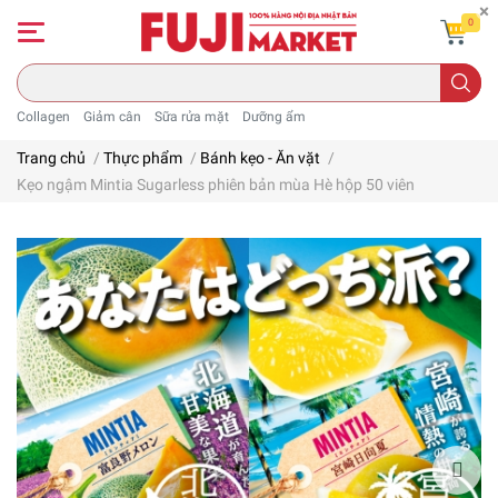
0
Collagen
Giảm cân
Sữa rửa mặt
Dưỡng ẩm
Trang chủ
/
Thực phẩm
/
Bánh kẹo - Ăn vặt
/
Kẹo ngậm Mintia Sugarless phiên bản mùa Hè hộp 50 viên