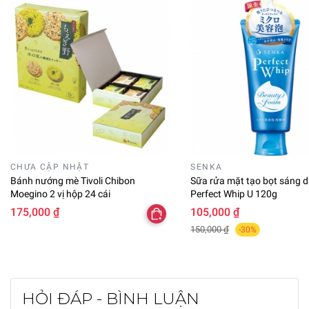
CHƯA CẬP NHẬT
SENKA
Bánh nướng mè Tivoli Chibon
Sữa rửa mặt tạo bọt sáng 
Moegino 2 vị hộp 24 cái
Perfect Whip U 120g
175,000 ₫
105,000 ₫
150,000 ₫
-30%
HỎI ĐÁP - BÌNH LUẬN