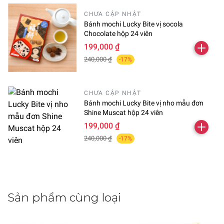
phenylalanine, acesulfame K), chất tạo axit, este sucrose,
CHƯA CẬP NHẬT
oxit silic mịn, VC, hương liệu, magie stearat, chất tạo màu
Bánh mochi Lucky Bite vị socola
(hoa dành dành, hoa rum đỏ)
Chocolate hộp 24 viên
199,000 ₫
240,000 ₫
-17%
CHƯA CẬP NHẬT
Bánh mochi Lucky Bite vị nho mẫu đơn
Shine Muscat hộp 24 viên
199,000 ₫
240,000 ₫
-17%
Sản phẩm cùng loại