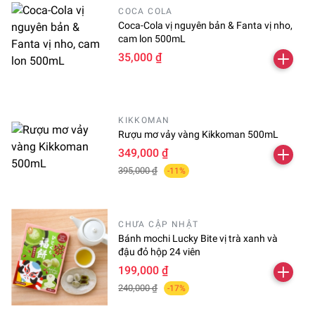
Hương vị sang trọng với vị ngọt dịu và hương thơm dưa
COCA COLA
lưới nồng nàn. Mọng nước và đậm đà, chỉ cần một viên
Coca-Cola vị nguyên bản & Fanta vị nho,
cam lon 500mL
kẹo sẽ khiến bạn cảm thấy thỏa mãn trọn vẹn.
35,000 ₫
KIKKOMAN
Rượu mơ vảy vàng Kikkoman 500mL
349,000 ₫
395,000 ₫
-11%
CHƯA CẬP NHẬT
Bánh mochi Lucky Bite vị trà xanh và
đậu đỏ hộp 24 viên
199,000 ₫
Thành phần:
Bột nước ép dưa lưới (sản xuất trong nước) /
240,000 ₫
-17%
chất tạo ngọt (sorbitol, aspartame, hợp chất L-