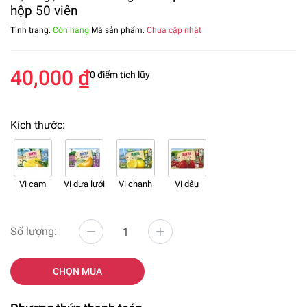
hộp 50 viên
Tình trạng:
Còn hàng
Mã sản phẩm:
Chưa cập nhật
40,000 ₫
0 điểm tích lũy
Kích thước:
Vị cam
Vị dưa lưới
Vị chanh
Vị dâu
Số lượng:
CHỌN MUA