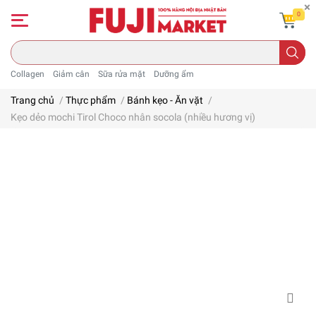
0
Collagen
Giảm cân
Sữa rửa mặt
Dưỡng ẩm
Trang chủ
/
Thực phẩm
/
Bánh kẹo - Ăn vặt
/
Kẹo dẻo mochi Tirol Choco nhân socola (nhiều hương vị)