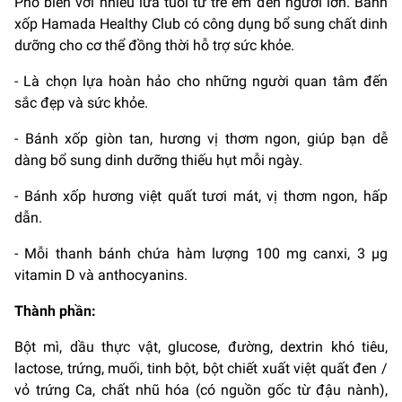
Phổ biến với nhiều lứa tuổi từ trẻ em đến người lớn. Bánh
xốp Hamada Healthy Club có công dụng bổ sung chất dinh
dưỡng cho cơ thể đồng thời hỗ trợ sức khỏe.
- Là chọn lựa hoàn hảo cho những người quan tâm đến
sắc đẹp và sức khỏe.
- Bánh xốp giòn tan, hương vị thơm ngon, giúp bạn dễ
dàng bổ sung dinh dưỡng thiếu hụt mỗi ngày.
- Bánh xốp hương việt quất tươi mát, vị thơm ngon, hấp
dẫn.
- Mỗi thanh bánh chứa hàm lượng 100 mg canxi, 3 μg
vitamin D và anthocyanins.
Thành phần:
Bột mì, dầu thực vật, glucose, đường, dextrin khó tiêu,
lactose, trứng, muối, tinh bột, bột chiết xuất việt quất đen /
vỏ trứng Ca, chất nhũ hóa (có nguồn gốc từ đậu nành),