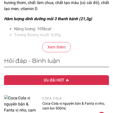
hương thơm, chất làm chua, chất tạo màu (củ cải đỏ), chất
tạo men, vitamin D
Hàm lượng dinh dưỡng mỗi 3 thanh bánh (21,3g)
Năng lượng: 105kcal
Tương đương muối: 0,05g
Protein: 0,8g
Canxi: 300mg
Xem thêm
Lipid: 5,5g
Vitamin D: 9μg
Hỏi đáp - Bình luận
Carbohydrate: 13,7g
Đường: 12,2g
Chất xơ: 1,5g
Ưu đãi HOT 🔥
COCA COLA
Coca-Cola vị nguyên bản & Fanta vị nho,
cam lon 500mL