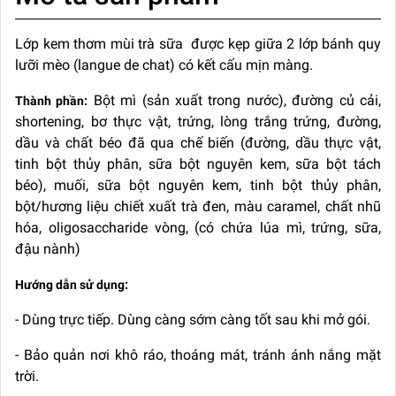
Lớp kem thơm mùi trà sữa được kẹp giữa 2 lớp bánh quy
lưỡi mèo (langue de chat) có kết cấu mịn màng.
Bột mì (sản xuất trong nước), đường củ cải,
Thành phần:
shortening, bơ thực vật, trứng, lòng trắng trứng, đường,
dầu và chất béo đã qua chế biến (đường, dầu thực vật,
tinh bột thủy phân, sữa bột nguyên kem, sữa bột tách
béo), muối, sữa bột nguyên kem, tinh bột thủy phân,
bột/hương liệu chiết xuất trà đen, màu caramel, chất nhũ
hóa, oligosaccharide vòng, (có chứa lúa mì, trứng, sữa,
đậu nành)
Hướng dẫn sử dụng:
- Dùng trực tiếp. Dùng càng sớm càng tốt sau khi mở gói.
- Bảo quản nơi khô ráo, thoáng mát, tránh ánh nắng mặt
trời.