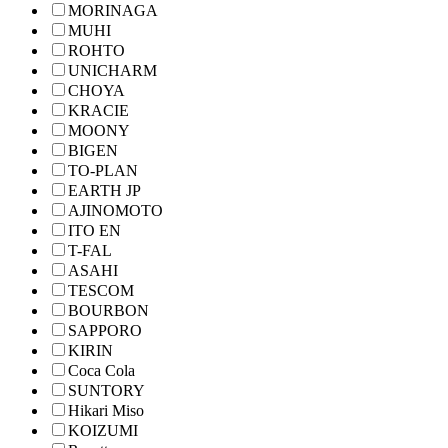
MORINAGA
MUHI
ROHTO
UNICHARM
CHOYA
KRACIE
MOONY
BIGEN
TO-PLAN
EARTH JP
AJINOMOTO
ITO EN
T-FAL
ASAHI
TESCOM
BOURBON
SAPPORO
KIRIN
Coca Cola
SUNTORY
Hikari Miso
KOIZUMI