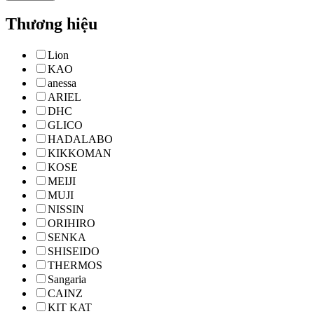
Thương hiệu
Lion
KAO
anessa
ARIEL
DHC
GLICO
HADALABO
KIKKOMAN
KOSE
MEIJI
MUJI
NISSIN
ORIHIRO
SENKA
SHISEIDO
THERMOS
Sangaria
CAINZ
KIT KAT