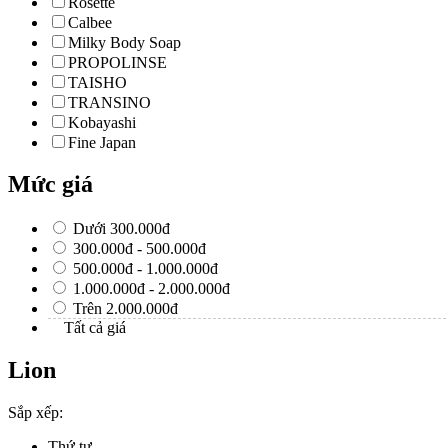
Rosette
Calbee
Milky Body Soap
PROPOLINSE
TAISHO
TRANSINO
Kobayashi
Fine Japan
Mức giá
Dưới 300.000đ
300.000đ - 500.000đ
500.000đ - 1.000.000đ
1.000.000đ - 2.000.000đ
Trên 2.000.000đ
Tất cả giá
Lion
Sắp xếp:
Thứ tự