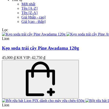
Mới nhất
Tên [A-Z]
Tên [Z-A]
Giá [thấp - cao]
Giá [cao - thấp]
Lọc
Lion
Kẹo soda trái cây Pine Awadama 120g
45,000 ₫
KH VIP: 42,750 ₫
Lion