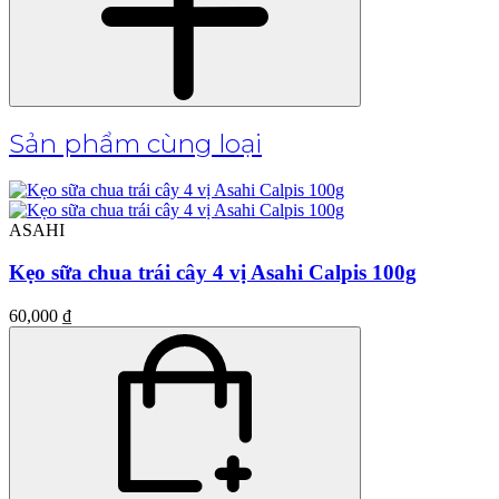
Sản phẩm cùng loại
ASAHI
Kẹo sữa chua trái cây 4 vị Asahi Calpis 100g
60,000 ₫