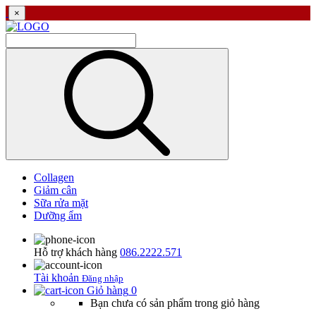
×
Collagen
Giảm cân
Sữa rửa mặt
Dưỡng ẩm
Hỗ trợ khách hàng
086.2222.571
Tài khoản
Đăng nhập
Giỏ hàng
0
Bạn chưa có sản phẩm trong giỏ hàng