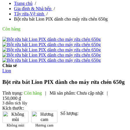
Trang chủ
/
Gia đình & Nhà bếp
/
Tẩy rửa-Vệ sinh
/
Bột rửa bát Lion PIX dành cho máy rửa chén 650g
Còn hàng
Chia sẻ
Lion
Bột rửa bát Lion PIX dành cho máy rửa chén 650g
Tình trạng:
Còn hàng
|
Mã sản phẩm:
Chưa cập nhật
|
150,000 ₫
3 điểm tích lũy
Kích thước:
Số lượng:
Không mùi
Hương cam