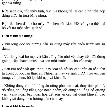
gạo và trứng.
Rửa sạch đĩa, cốc thủy tinh, v.v.. và không để lại cặn dính trên hộp
đựng thức ăn trưa bằng nhựa.
Bột rửa chén dành cho máy rửa chén bát Lion PIX cũng có thể loại
bỏ vết trà một cách sạch sẽ.
Lưu ý khi sử dụng:
- Vui lòng đọc kỹ hướng dẫn sử dụng máy rửa chén trước khi sử
dụng.
- Vui lòng loại bỏ mọi vết bẩn cứng đầu như vết cháy trên đĩa đựng
gratin, cặn chawanmushi và son môi trước khi cho vào máy.
- Sau khi hoàn tất quá trình, hãy loại bỏ bất kỳ cặn thức ăn nào tích
tụ trong bộ lọc cặn thức ăn. Ngoài ra, hãy vệ sinh thường xuyên bên
trong, vòi phun, bộ lọc khí nạp và khí thải.
- Không dùng cho đồ dùng ăn uống phủ sơn mài, thủy tinh pha lê,
đồ dùng ăn uống bằng bạc hoặc nhôm, đồ dùng ăn uống có đường
viền vàng hoặc bạc hoặc họa tiết sơn và các vật dụng khuyến cáo
không sử dụng theo hướng dẫn của máy.
Lưu ý khi bảo quản: