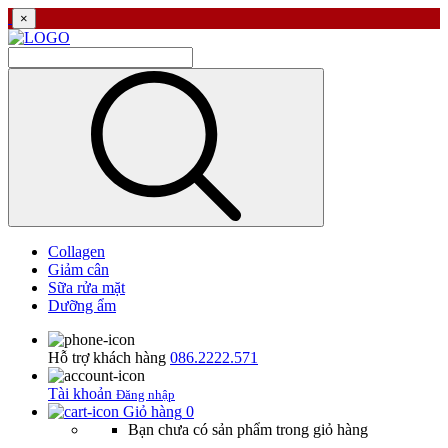
×
Collagen
Giảm cân
Sữa rửa mặt
Dưỡng ẩm
Hỗ trợ khách hàng
086.2222.571
Tài khoản
Đăng nhập
Giỏ hàng
0
Bạn chưa có sản phẩm trong giỏ hàng