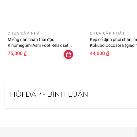
CHƯA CẬP NHẬT
CHƯA CẬP NHẬT
Miếng dán chân thải độc
Kẹp cố định phơi chăn, m
Kinomegumi Ashi Foot Relax set 2
Kokubo Cocosora (giao
miếng
nhiên)
75,000 ₫
44,000 ₫
HỎI ĐÁP - BÌNH LUẬN