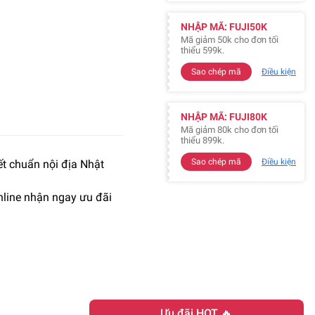
NHẬP MÃ: FUJI50K
Mã giảm 50k cho đơn tối
thiểu 599k.
Sao chép mã
Điều kiện
NHẬP MÃ: FUJI80K
Mã giảm 80k cho đơn tối
thiểu 899k.
Sao chép mã
Điều kiện
t chuẩn nội địa Nhật
line nhận ngay ưu đãi
Ưu đãi HOT 🔥