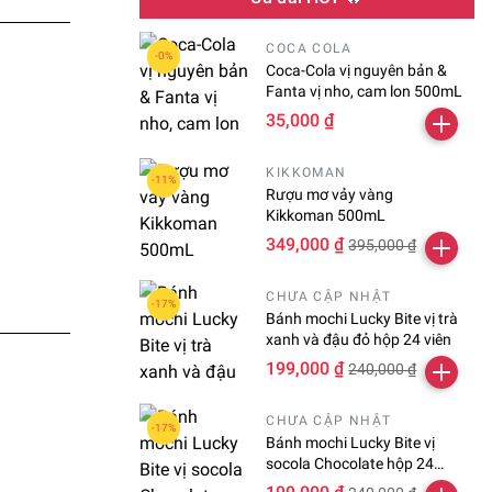
COCA COLA
Coca-Cola vị nguyên bản &
Fanta vị nho, cam lon 500mL
35,000 ₫
KIKKOMAN
Rượu mơ vảy vàng
Kikkoman 500mL
349,000 ₫
395,000 ₫
CHƯA CẬP NHẬT
Bánh mochi Lucky Bite vị trà
xanh và đậu đỏ hộp 24 viên
199,000 ₫
240,000 ₫
CHƯA CẬP NHẬT
Bánh mochi Lucky Bite vị
socola Chocolate hộp 24
viên