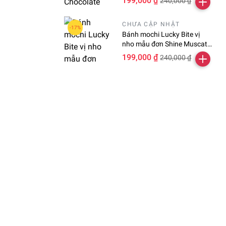
199,000 ₫
240,000 ₫
CHƯA CẬP NHẬT
Bánh mochi Lucky Bite vị
nho mẫu đơn Shine Muscat
hộp 24 viên
199,000 ₫
240,000 ₫