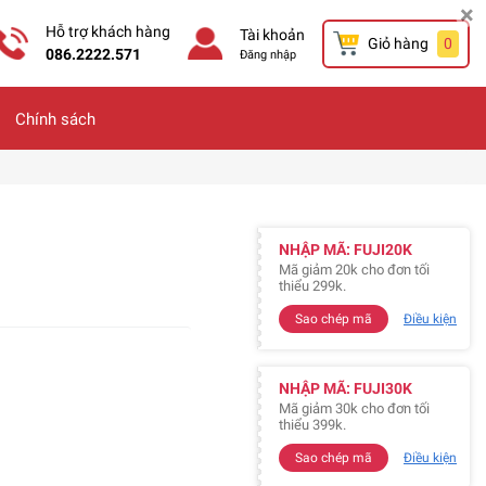
×
Hỗ trợ khách hàng
Tài khoản
Giỏ hàng
0
086.2222.571
Đăng nhập
Chính sách
NHẬP MÃ: FUJI20K
Mã giảm 20k cho đơn tối
thiểu 299k.
Sao chép mã
Điều kiện
NHẬP MÃ: FUJI30K
Mã giảm 30k cho đơn tối
thiểu 399k.
Sao chép mã
Điều kiện