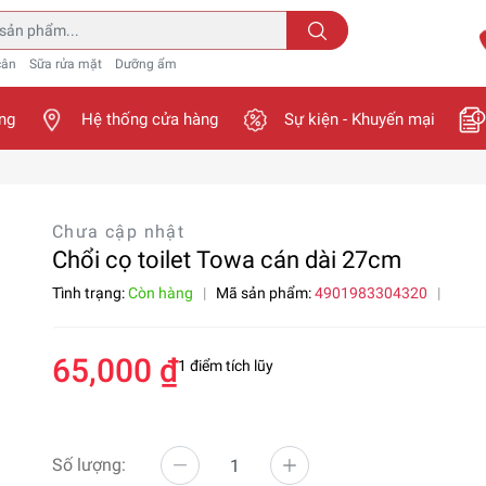
cân
Sữa rửa mặt
Dưỡng ẩm
ng
Hệ thống cửa hàng
Sự kiện - Khuyến mại
Chưa cập nhật
Chổi cọ toilet Towa cán dài 27cm
Tình trạng:
Còn hàng
|
Mã sản phẩm:
4901983304320
|
65,000 ₫
1 điểm tích lũy
Số lượng: