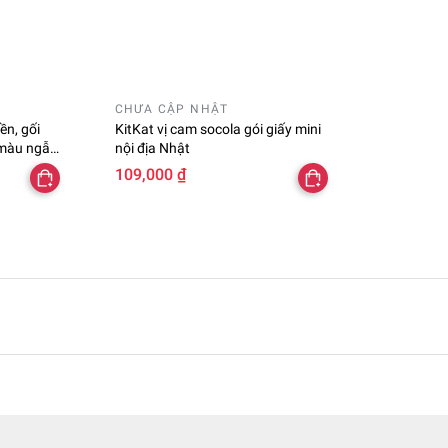
CHƯA CẬP NHẬT
ền, gối
KitKat vị cam socola gói giấy mini
 màu ngẫu
nội địa Nhật
109,000 ₫