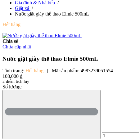
Gia đình & Nhà bếp
/
Giặt xả
/
Nước giặt giày thể thao Elmie 500mL
Hết hàng
Chia sẻ
Chưa cập nhật
Nước giặt giày thể thao Elmie 500mL
Tình trạng:
Hết hàng
|
Mã sản phẩm:
4983239051554
|
108,000 ₫
2 điểm tích lũy
Số lượng: