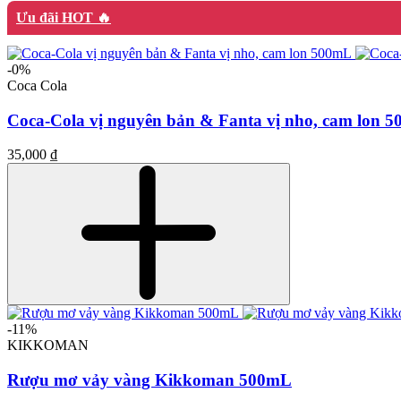
Ưu đãi HOT 🔥
-0%
Coca Cola
Coca-Cola vị nguyên bản & Fanta vị nho, cam lon 
35,000 ₫
-11%
KIKKOMAN
Rượu mơ vảy vàng Kikkoman 500mL