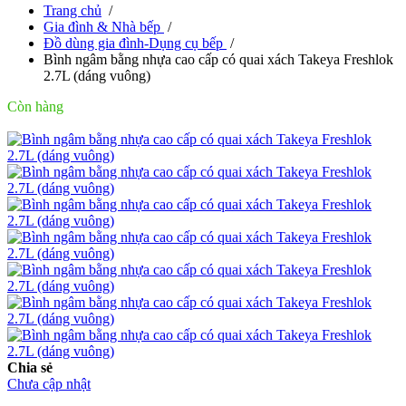
Trang chủ
/
Gia đình & Nhà bếp
/
Đồ dùng gia đình-Dụng cụ bếp
/
Bình ngâm bằng nhựa cao cấp có quai xách Takeya Freshlok
2.7L (dáng vuông)
Còn hàng
Chia sẻ
Chưa cập nhật