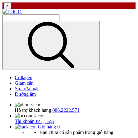
×
Collagen
Giảm cân
Sữa rửa mặt
Dưỡng ẩm
Hỗ trợ khách hàng
086.2222.571
Tài khoản
Đăng nhập
Giỏ hàng
0
Bạn chưa có sản phẩm trong giỏ hàng