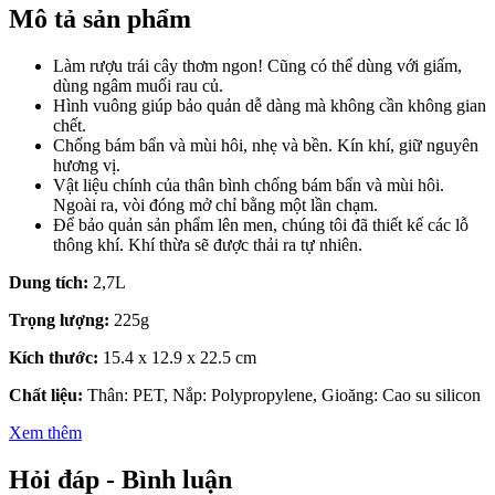
Mô tả sản phẩm
Làm rượu trái cây thơm ngon! Cũng có thể dùng với giấm,
dùng ngâm muối rau củ.
Hình vuông giúp bảo quản dễ dàng mà không cần không gian
chết.
Chống bám bẩn và mùi hôi, nhẹ và bền. Kín khí, giữ nguyên
hương vị.
Vật liệu chính của thân bình chống bám bẩn và mùi hôi.
Ngoài ra, vòi đóng mở chỉ bằng một lần chạm.
Để bảo quản sản phẩm lên men, chúng tôi đã thiết kế các lỗ
thông khí. Khí thừa sẽ được thải ra tự nhiên.
Dung tích:
2,7L
Trọng lượng:
225g
Kích thước:
15.4 x 12.9 x 22.5 cm
Chất liệu:
Thân: PET, Nắp: Polypropylene, Gioăng: Cao su silicon
Xem thêm
Hỏi đáp - Bình luận