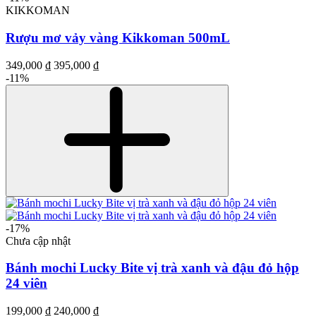
KIKKOMAN
Rượu mơ vảy vàng Kikkoman 500mL
349,000 ₫
395,000 ₫
-11%
-17%
Chưa cập nhật
Bánh mochi Lucky Bite vị trà xanh và đậu đỏ hộp
24 viên
199,000 ₫
240,000 ₫