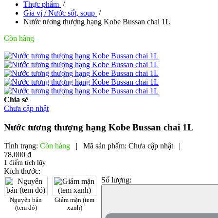
Thực phẩm
/
Gia vị / Nước sốt, soup
/
Nước tương thượng hạng Kobe Bussan chai 1L
Còn hàng
Chia sẻ
Chưa cập nhật
Nước tương thượng hạng Kobe Bussan chai 1L
Tình trạng:
Còn hàng
|
Mã sản phẩm:
Chưa cập nhật
|
78,000 ₫
1 điểm tích lũy
Kích thước:
Số lượng:
Nguyên bản
Giảm mặn (tem
(tem đỏ)
xanh)