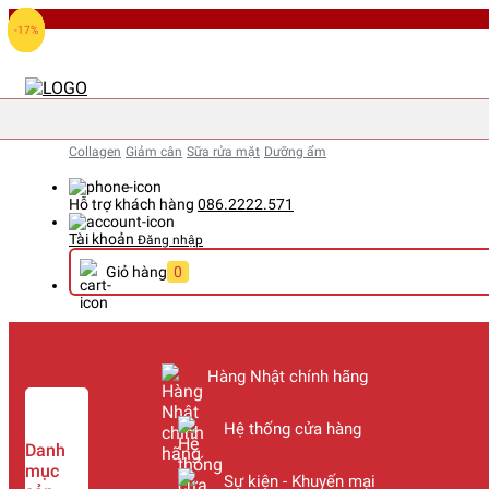
-11%
-17%
-17%
-17%
Collagen
Giảm cân
Sữa rửa mặt
Dưỡng ẩm
Hỗ trợ khách hàng
086.2222.571
Tài khoản
Đăng nhập
Giỏ hàng
0
Hàng Nhật chính hãng
Hệ thống cửa hàng
Danh
mục
Sự kiện - Khuyến mại