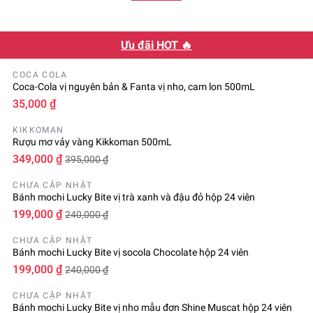
Ưu đãi HOT 🔥
COCA COLA
Coca-Cola vị nguyên bản & Fanta vị nho, cam lon 500mL
35,000 ₫
KIKKOMAN
Rượu mơ vảy vàng Kikkoman 500mL
349,000 ₫
395,000 ₫
CHƯA CẬP NHẬT
Bánh mochi Lucky Bite vị trà xanh và đậu đỏ hộp 24 viên
199,000 ₫
240,000 ₫
CHƯA CẬP NHẬT
Bánh mochi Lucky Bite vị socola Chocolate hộp 24 viên
199,000 ₫
240,000 ₫
CHƯA CẬP NHẬT
Bánh mochi Lucky Bite vị nho mẫu đơn Shine Muscat hộp 24 viên