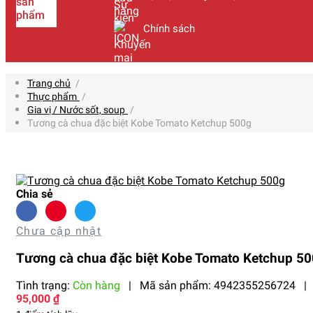
sản
phẩm
Chính sách
Trang chủ
/
Thực phẩm
/
Gia vị / Nước sốt, soup
/
Tương cà chua đặc biệt Kobe Tomato Ketchup 500g
Chia sẻ
Chưa cập nhật
Tương cà chua đặc biệt Kobe Tomato Ketchup 5
Tình trạng:
Còn hàng
|
Mã sản phẩm:
4942355256724
|
95,000 ₫