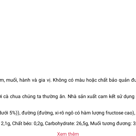
m, muối, hành và gia vị. Không có màu hoặc chất bảo quản đ
 cà chua chúng ta thường ăn. Nhà sản xuất cam kết sử dụng n
ới 5%)), đường (đường, xi-rô ngô có hàm lượng fructose cao), g
 2,1g, Chất béo: 0,2g, Carbohydrate: 26,5g, Muối tương đương: 3
Xem thêm