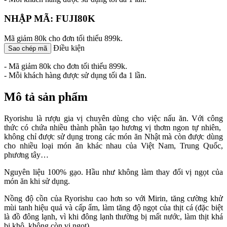
NHẬP MÃ: FUJI80K
Mã giảm 80k cho đơn tối thiểu 899k.
Điều kiện
Sao chép mã
- Mã giảm 80k cho đơn tối thiểu 899k.
- Mỗi khách hàng được sử dụng tối đa 1 lần.
Mô tả sản phẩm
Ryorishu là rượu gia vị chuyên dùng cho việc nấu ăn. Với công
thức có chứa nhiều thành phần tạo hương vị thơm ngon tự nhiên,
không chỉ được sử dụng trong các món ăn Nhật mà còn được dùng
cho nhiều loại món ăn khác nhau của Việt Nam, Trung Quốc,
phương tây…
Nguyên liệu 100% gạo. Hầu như không làm thay đổi vị ngọt của
món ăn khi sử dụng.
Nồng độ cồn của Ryorishu cao hơn so với Mirin, tăng cường khử
mùi tanh hiệu quả và cấp ẩm, làm tăng độ ngọt của thịt cá (đặc biệt
là đồ đông lạnh, vì khi đông lạnh thường bị mất nước, làm thịt khá
bị khô, không còn vị ngọt).