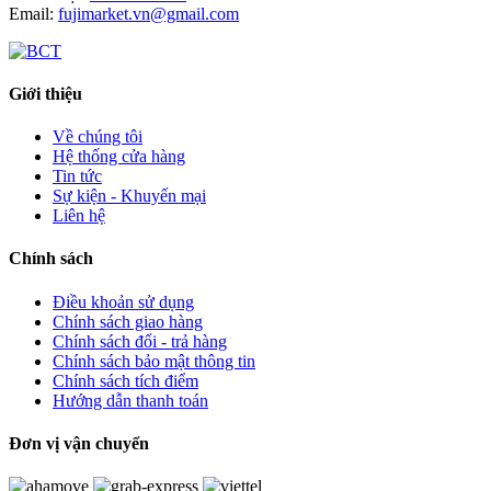
Email:
fujimarket.vn@gmail.com
Giới thiệu
Về chúng tôi
Hệ thống cửa hàng
Tin tức
Sự kiện - Khuyến mại
Liên hệ
Chính sách
Điều khoản sử dụng
Chính sách giao hàng
Chính sách đổi - trả hàng
Chính sách bảo mật thông tin
Chính sách tích điểm
Hướng dẫn thanh toán
Đơn vị vận chuyển