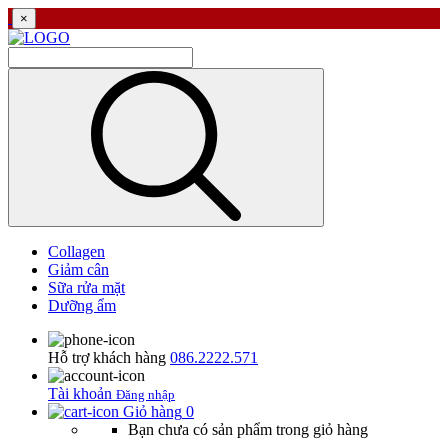
×
Collagen
Giảm cân
Sữa rửa mặt
Dưỡng ẩm
Hỗ trợ khách hàng
086.2222.571
Tài khoản
Đăng nhập
Giỏ hàng
0
Bạn chưa có sản phẩm trong giỏ hàng