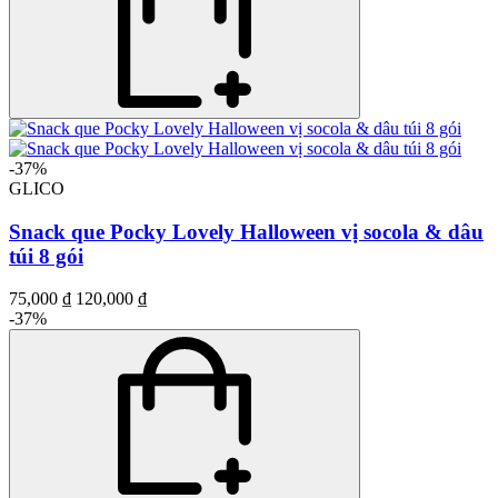
-37%
GLICO
Snack que Pocky Lovely Halloween vị socola & dâu
túi 8 gói
75,000 ₫
120,000 ₫
-37%