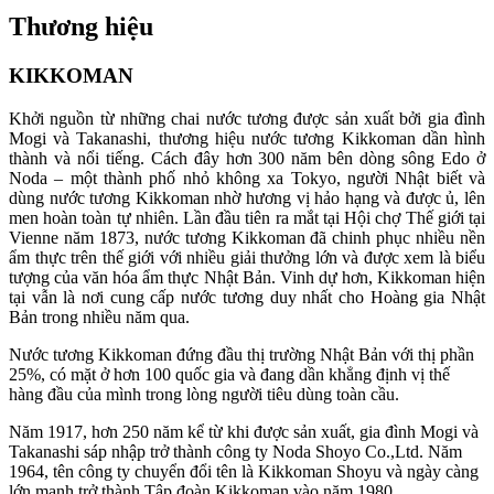
Thương hiệu
KIKKOMAN
Khởi nguồn từ những chai nước tương được sản xuất bởi gia đình
Mogi và Takanashi, thương hiệu nước tương Kikkoman dần hình
thành và nổi tiếng. Cách đây hơn 300 năm bên dòng sông Edo ở
Noda – một thành phố nhỏ không xa Tokyo, người Nhật biết và
dùng nước tương Kikkoman nhờ hương vị hảo hạng và được ủ, lên
men hoàn toàn tự nhiên. Lần đầu tiên ra mắt tại Hội chợ Thế giới tại
Vienne năm 1873, nước tương Kikkoman đã chinh phục nhiều nền
ẩm thực trên thế giới với nhiều giải thưởng lớn và được xem là biểu
tượng của văn hóa ẩm thực Nhật Bản. Vinh dự hơn, Kikkoman hiện
tại vẫn là nơi cung cấp nước tương duy nhất cho Hoàng gia Nhật
Bản trong nhiều năm qua.
Nước tương Kikkoman đứng đầu thị trường Nhật Bản với thị phần
25%, có mặt ở hơn 100 quốc gia và đang dần khẳng định vị thế
hàng đầu của mình trong lòng người tiêu dùng toàn cầu.
Năm 1917, hơn 250 năm kể từ khi được sản xuất, gia đình Mogi và
Takanashi sáp nhập trở thành công ty Noda Shoyo Co.,Ltd. Năm
1964, tên công ty chuyển đổi tên là Kikkoman Shoyu và ngày càng
lớn mạnh trở thành Tập đoàn Kikkoman vào năm 1980.