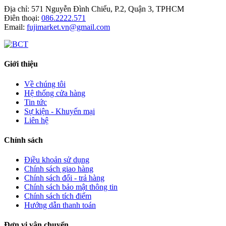
Địa chỉ:
571 Nguyễn Đình Chiểu, P.2, Quận 3, TPHCM
Điên thoại:
086.2222.571
Email:
fujimarket.vn@gmail.com
Giới thiệu
Về chúng tôi
Hệ thống cửa hàng
Tin tức
Sự kiện - Khuyến mại
Liên hệ
Chính sách
Điều khoản sử dụng
Chính sách giao hàng
Chính sách đổi - trả hàng
Chính sách bảo mật thông tin
Chính sách tích điểm
Hướng dẫn thanh toán
Đơn vị vận chuyển