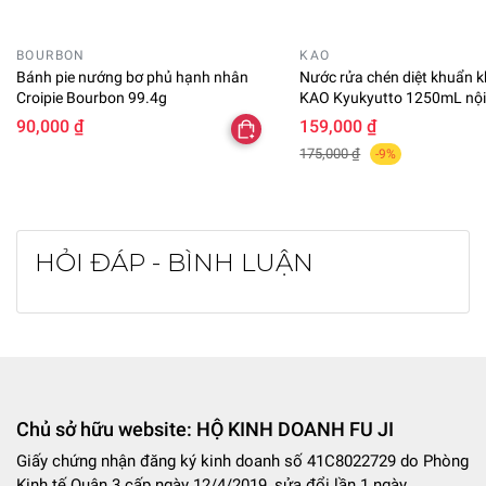
BOURBON
KAO
Bánh pie nướng bơ phủ hạnh nhân
Nước rửa chén diệt khuẩn 
Croipie Bourbon 99.4g
KAO Kyukyutto 1250mL nội
90,000 ₫
159,000 ₫
175,000 ₫
-9%
HỎI ĐÁP - BÌNH LUẬN
Chủ sở hữu website: HỘ KINH DOANH FU JI
Giấy chứng nhận đăng ký kinh doanh số 41C8022729 do Phòng
Kinh tế Quận 3 cấp ngày 12/4/2019, sửa đổi lần 1 ngày