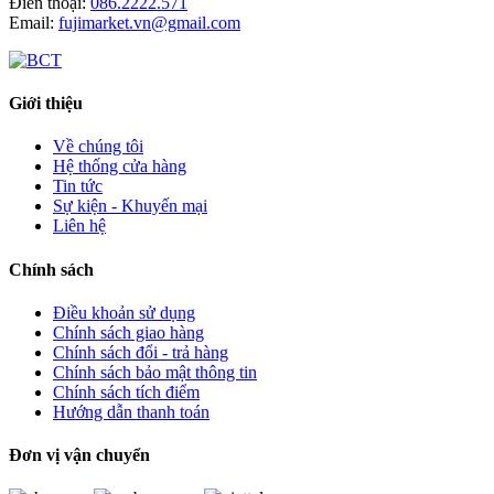
Điên thoại:
086.2222.571
Email:
fujimarket.vn@gmail.com
Giới thiệu
Về chúng tôi
Hệ thống cửa hàng
Tin tức
Sự kiện - Khuyến mại
Liên hệ
Chính sách
Điều khoản sử dụng
Chính sách giao hàng
Chính sách đổi - trả hàng
Chính sách bảo mật thông tin
Chính sách tích điểm
Hướng dẫn thanh toán
Đơn vị vận chuyển