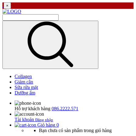
×
Collagen
Giảm cân
Sữa rửa mặt
Dưỡng ẩm
Hỗ trợ khách hàng
086.2222.571
Tài khoản
Đăng nhập
Giỏ hàng
0
Bạn chưa có sản phẩm trong giỏ hàng