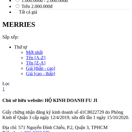
1.000.000đ - 2.000.000đ
Trên 2.000.000đ
Tất cả giá
MERRIES
Sắp xếp:
Thứ tự
Mới nhất
Tên [A-Z]
Tên [Z-A]
Giá [thấp - cao]
Giá [cao - thấp]
Lọc
1
Chủ sở hữu website: HỘ KINH DOANH FU JI
Giấy chứng nhận đăng ký kinh doanh số 41C8022729 do Phòng
Kinh tế Quận 3 cấp ngày 12/4/2019, sửa đổi lần 1 ngày 15/10/2020.
Địa chỉ:
571 Nguyễn Đình Chiểu, P.2, Quận 3, TPHCM