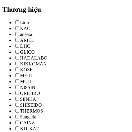
Thương hiệu
Lion
KAO
anessa
ARIEL
DHC
GLICO
HADALABO
KIKKOMAN
KOSE
MEIJI
MUJI
NISSIN
ORIHIRO
SENKA
SHISEIDO
THERMOS
Sangaria
CAINZ
KIT KAT