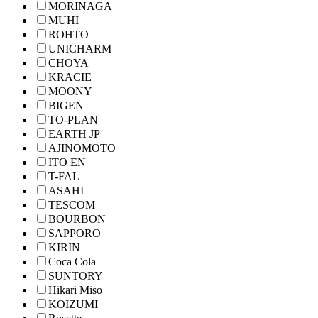
MORINAGA
MUHI
ROHTO
UNICHARM
CHOYA
KRACIE
MOONY
BIGEN
TO-PLAN
EARTH JP
AJINOMOTO
ITO EN
T-FAL
ASAHI
TESCOM
BOURBON
SAPPORO
KIRIN
Coca Cola
SUNTORY
Hikari Miso
KOIZUMI