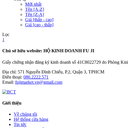
Mới nhất
Tên [A-Z]
Tên [Z-A]
Giá [thấp - cao]
Giá [cao - thấp]
Lọc
1
Chủ sở hữu website: HỘ KINH DOANH FU JI
Giấy chứng nhận đăng ký kinh doanh số 41C8022729 do Phòng Kinh t
Địa chỉ:
571 Nguyễn Đình Chiểu, P.2, Quận 3, TPHCM
Điên thoại:
086.2222.571
Email:
fujimarket.vn@gmail.com
Giới thiệu
Về chúng tôi
Hệ thống cửa hàng
Tin tức