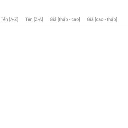
Tên [A-Z]
Tên [Z-A]
Giá [thấp - cao]
Giá [cao - thấp]