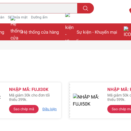
cân
Sữa rửa mặt
Dưỡng ẩm
ng
Hệ thống cửa hàng
Sự kiện - Khuyến mại
NHẬP MÃ: FUJI30K
NHẬP MÃ: 
Mã giảm 30k cho đơn tối
Mã giảm 50k c
thiểu 399k.
thiểu 599k.
Sao chép mã
Điều kiện
Sao chép m