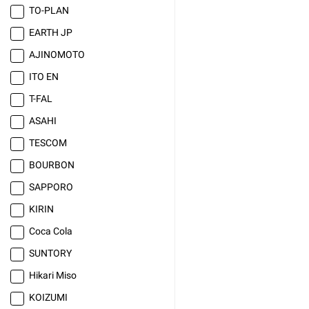
TO-PLAN
EARTH JP
AJINOMOTO
ITO EN
T-FAL
ASAHI
TESCOM
BOURBON
SAPPORO
KIRIN
Coca Cola
SUNTORY
Hikari Miso
KOIZUMI