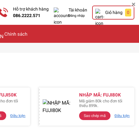
×
Hỗ trợ khách hàng
Tài khoản
Giỏ hàng
0
086.2222.571
Đăng nhập
Chính sách
FUJI50K
NHẬP MÃ: FUJI80K
ho đơn tối
Mã giảm 80k cho đơn tối
thiểu 899k.
ã
Điều kiện
Sao chép mã
Điều kiện