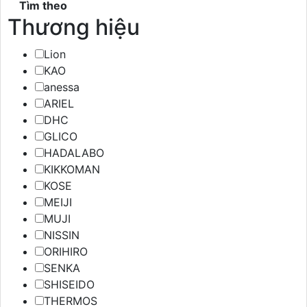
Tìm theo
Thương hiệu
Lion
KAO
anessa
ARIEL
DHC
GLICO
HADALABO
KIKKOMAN
KOSE
MEIJI
MUJI
NISSIN
ORIHIRO
SENKA
SHISEIDO
THERMOS