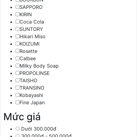
SAPPORO
KIRIN
Coca Cola
SUNTORY
Hikari Miso
KOIZUMI
Rosette
Calbee
Milky Body Soap
PROPOLINSE
TAISHO
TRANSINO
Kobayashi
Fine Japan
Mức giá
Dưới 300.000đ
300.000đ - 500.000đ