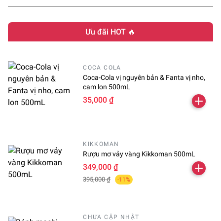
Ưu đãi HOT 🔥
COCA COLA
Coca-Cola vị nguyên bản & Fanta vị nho,
cam lon 500mL
35,000 ₫
KIKKOMAN
Rượu mơ vảy vàng Kikkoman 500mL
349,000 ₫
395,000 ₫
-11%
CHƯA CẬP NHẬT