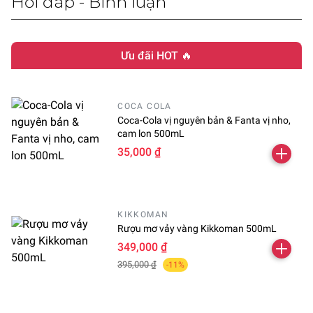
Hỏi đáp - Bình luận
Ưu đãi HOT 🔥
COCA COLA
Coca-Cola vị nguyên bản & Fanta vị nho,
cam lon 500mL
35,000 ₫
KIKKOMAN
Rượu mơ vảy vàng Kikkoman 500mL
349,000 ₫
395,000 ₫
-11%