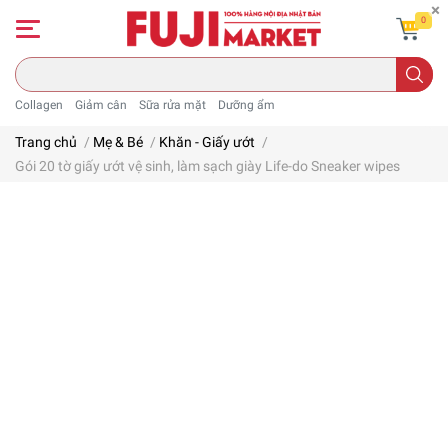
0
Collagen
Giảm cân
Sữa rửa mặt
Dưỡng ẩm
Trang chủ
/
Mẹ & Bé
/
Khăn - Giấy ướt
/
Gói 20 tờ giấy ướt vệ sinh, làm sạch giày Life-do Sneaker wipes