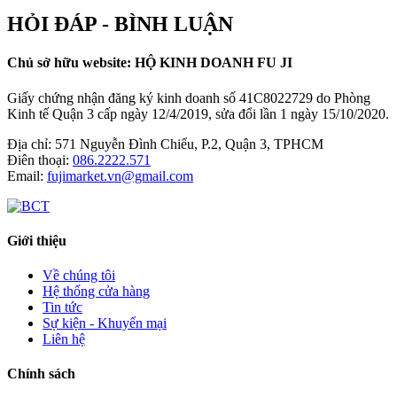
HỎI ĐÁP - BÌNH LUẬN
Chủ sở hữu website: HỘ KINH DOANH FU JI
Giấy chứng nhận đăng ký kinh doanh số 41C8022729 do Phòng
Kinh tế Quận 3 cấp ngày 12/4/2019, sửa đổi lần 1 ngày 15/10/2020.
Địa chỉ:
571 Nguyễn Đình Chiểu, P.2, Quận 3, TPHCM
Điên thoại:
086.2222.571
Email:
fujimarket.vn@gmail.com
Giới thiệu
Về chúng tôi
Hệ thống cửa hàng
Tin tức
Sự kiện - Khuyến mại
Liên hệ
Chính sách