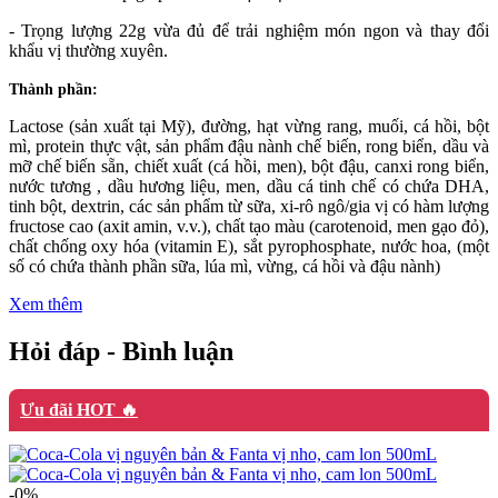
- Trọng lượng 22g vừa đủ để trải nghiệm món ngon và thay đổi
khẩu vị thường xuyên.
Thành phần:
Lactose (sản xuất tại Mỹ), đường, hạt vừng rang, muối, cá hồi, bột
mì, protein thực vật, sản phẩm đậu nành chế biến, rong biển, dầu và
mỡ chế biến sẵn, chiết xuất (cá hồi, men), bột đậu, canxi rong biển,
nước tương , dầu hương liệu, men, dầu cá tinh chế có chứa DHA,
tinh bột, dextrin, các sản phẩm từ sữa, xi-rô ngô/gia vị có hàm lượng
fructose cao (axit amin, v.v.), chất tạo màu (carotenoid, men gạo đỏ),
chất chống oxy hóa (vitamin E), sắt pyrophosphate, nước hoa, (một
số có chứa thành phần sữa, lúa mì, vừng, cá hồi và đậu nành)
Xem thêm
Hỏi đáp - Bình luận
Ưu đãi HOT 🔥
-0%