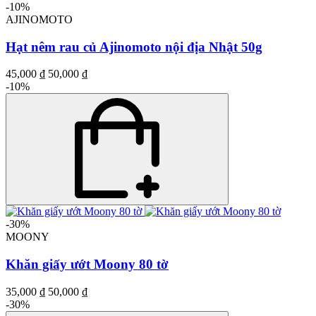
-10%
AJINOMOTO
Hạt nêm rau củ Ajinomoto nội địa Nhật 50g
45,000 ₫
50,000 ₫
-10%
-30%
MOONY
Khăn giấy ướt Moony 80 tờ
35,000 ₫
50,000 ₫
-30%