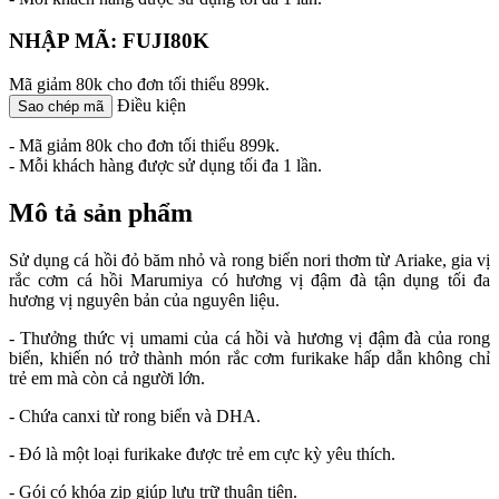
NHẬP MÃ: FUJI80K
Mã giảm 80k cho đơn tối thiểu 899k.
Điều kiện
Sao chép mã
- Mã giảm 80k cho đơn tối thiểu 899k.
- Mỗi khách hàng được sử dụng tối đa 1 lần.
Mô tả sản phẩm
Sử dụng cá hồi đỏ băm nhỏ và rong biển nori thơm từ Ariake, gia vị
rắc cơm cá hồi Marumiya có hương vị đậm đà tận dụng tối đa
hương vị nguyên bản của nguyên liệu.
- Thưởng thức vị umami của cá hồi và hương vị đậm đà của rong
biển, khiến nó trở thành món rắc cơm furikake hấp dẫn không chỉ
trẻ em mà còn cả người lớn.
- Chứa canxi từ rong biển và DHA.
- Đó là một loại furikake được trẻ em cực kỳ yêu thích.
- Gói có khóa zip giúp lưu trữ thuận tiện.