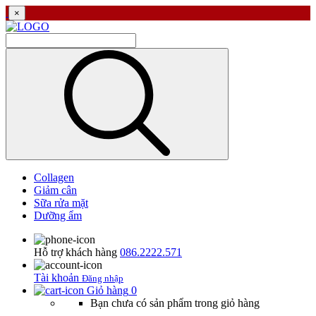
×
Collagen
Giảm cân
Sữa rửa mặt
Dưỡng ẩm
Hỗ trợ khách hàng
086.2222.571
Tài khoản
Đăng nhập
Giỏ hàng
0
Bạn chưa có sản phẩm trong giỏ hàng