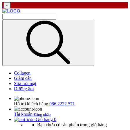
×
Collagen
Giảm cân
Sữa rửa mặt
Dưỡng ẩm
Hỗ trợ khách hàng
086.2222.571
Tài khoản
Đăng nhập
Giỏ hàng
0
Bạn chưa có sản phẩm trong giỏ hàng