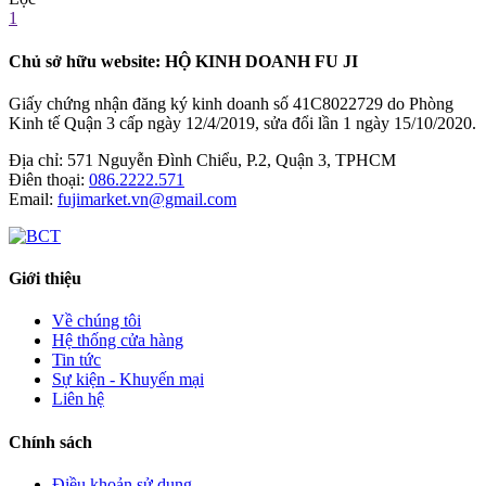
1
Chủ sở hữu website: HỘ KINH DOANH FU JI
Giấy chứng nhận đăng ký kinh doanh số 41C8022729 do Phòng
Kinh tế Quận 3 cấp ngày 12/4/2019, sửa đổi lần 1 ngày 15/10/2020.
Địa chỉ:
571 Nguyễn Đình Chiểu, P.2, Quận 3, TPHCM
Điên thoại:
086.2222.571
Email:
fujimarket.vn@gmail.com
Giới thiệu
Về chúng tôi
Hệ thống cửa hàng
Tin tức
Sự kiện - Khuyến mại
Liên hệ
Chính sách
Điều khoản sử dụng