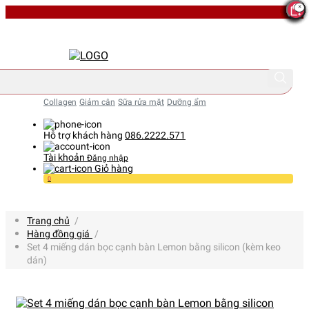
Collagen
Giảm cân
Sữa rửa mặt
Dưỡng ẩm
Hỗ trợ khách hàng
086.2222.571
Tài khoản
Đăng nhập
Giỏ hàng
0
Trang chủ
/
Hàng đồng giá
/
Set 4 miếng dán bọc cạnh bàn Lemon bằng silicon (kèm keo
dán)