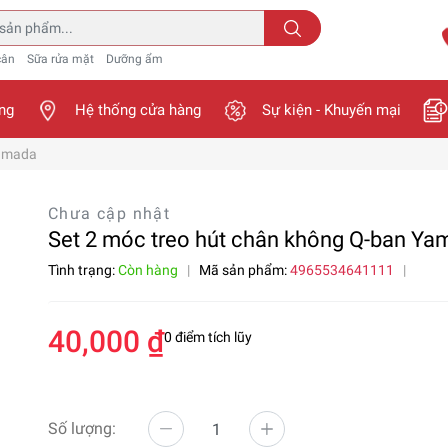
cân
Sữa rửa mặt
Dưỡng ẩm
ng
Hệ thống cửa hàng
Sự kiện - Khuyến mại
Yamada
Chưa cập nhật
Set 2 móc treo hút chân không Q-ban Ya
Tình trạng:
Còn hàng
|
Mã sản phẩm:
4965534641111
|
40,000 ₫
0 điểm tích lũy
Số lượng: