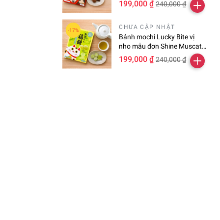
199,000 ₫
240,000 ₫
CHƯA CẬP NHẬT
Bánh mochi Lucky Bite vị
nho mẫu đơn Shine Muscat
hộp 24 viên
199,000 ₫
240,000 ₫