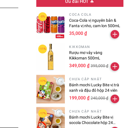
COCA COLA
Coca-Cola vị nguyên bản &
Fanta vị nho, cam lon 500mL
35,000 ₫
KIKKOMAN
Rượu mơ vảy vàng
Kikkoman 500mL
349,000 ₫
395,000 ₫
CHƯA CẬP NHẬT
Bánh mochi Lucky Bite vị trà
xanh và đậu đỏ hộp 24 viên
199,000 ₫
240,000 ₫
CHƯA CẬP NHẬT
Bánh mochi Lucky Bite vị
socola Chocolate hộp 24
viên