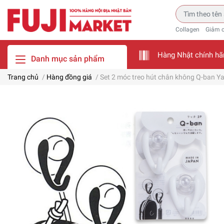
Collagen
Giảm 
Hàng Nhật chính hã
Danh mục sản phẩm
Trang chủ
/
Hàng đồng giá
/
Set 2 móc treo hút chân không Q-ban 