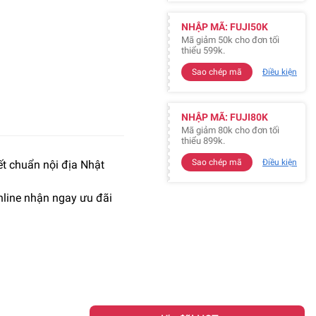
NHẬP MÃ: FUJI50K
Mã giảm 50k cho đơn tối
thiểu 599k.
Sao chép mã
Điều kiện
NHẬP MÃ: FUJI80K
Mã giảm 80k cho đơn tối
thiểu 899k.
Sao chép mã
Điều kiện
t chuẩn nội địa Nhật
line nhận ngay ưu đãi
Ưu đãi HOT 🔥