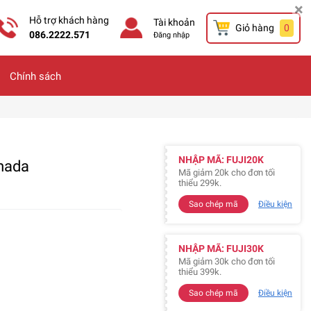
×
Hỗ trợ khách hàng
Tài khoản
Giỏ hàng
0
086.2222.571
Đăng nhập
Chính sách
NHẬP MÃ: FUJI20K
mada
Mã giảm 20k cho đơn tối
thiểu 299k.
Sao chép mã
Điều kiện
NHẬP MÃ: FUJI30K
Mã giảm 30k cho đơn tối
thiểu 399k.
Sao chép mã
Điều kiện