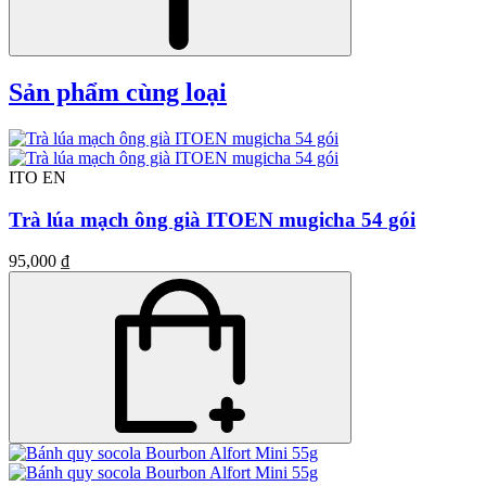
Sản phẩm cùng loại
ITO EN
Trà lúa mạch ông già ITOEN mugicha 54 gói
95,000 ₫