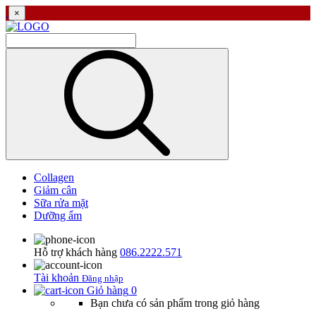
×
Collagen
Giảm cân
Sữa rửa mặt
Dưỡng ẩm
Hỗ trợ khách hàng
086.2222.571
Tài khoản
Đăng nhập
Giỏ hàng
0
Bạn chưa có sản phẩm trong giỏ hàng