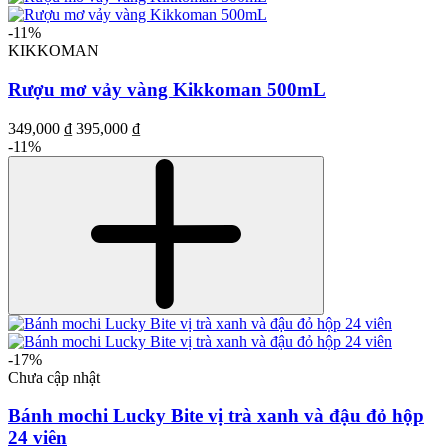
-11%
KIKKOMAN
Rượu mơ vảy vàng Kikkoman 500mL
349,000 ₫
395,000 ₫
-11%
-17%
Chưa cập nhật
Bánh mochi Lucky Bite vị trà xanh và đậu đỏ hộp
24 viên