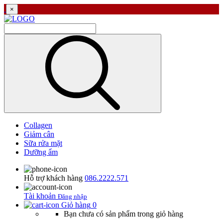
×
Collagen
Giảm cân
Sữa rửa mặt
Dưỡng ẩm
Hỗ trợ khách hàng
086.2222.571
Tài khoản
Đăng nhập
Giỏ hàng
0
Bạn chưa có sản phẩm trong giỏ hàng