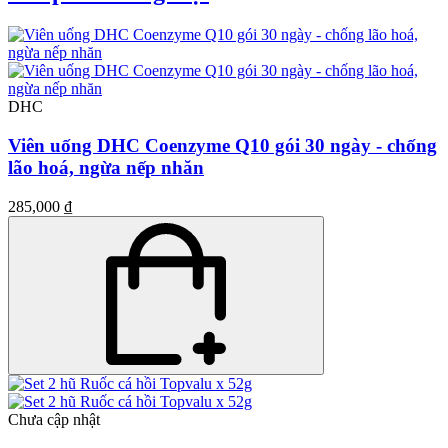
DHC
Viên uống DHC Coenzyme Q10 gói 30 ngày - chống
lão hoá, ngừa nếp nhăn
285,000 ₫
Chưa cập nhật