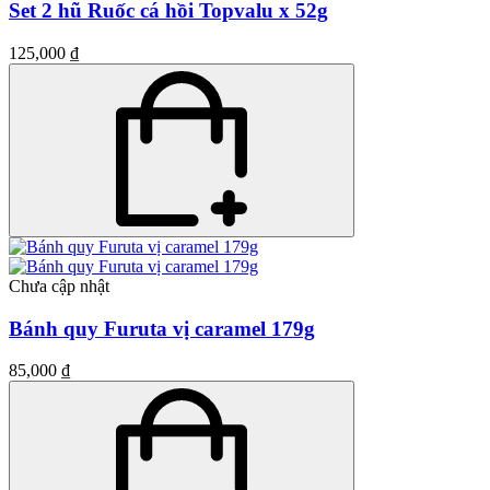
Set 2 hũ Ruốc cá hồi Topvalu x 52g
125,000 ₫
Chưa cập nhật
Bánh quy Furuta vị caramel 179g
85,000 ₫