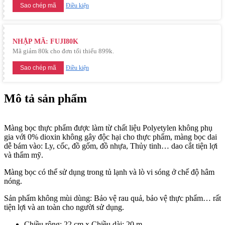
Sao chép mã
Điều kiện
NHẬP MÃ: FUJI80K
Mã giảm 80k cho đơn tối thiểu 899k.
Sao chép mã
Điều kiện
Mô tả sản phẩm
Màng bọc thực phẩm được làm từ chất liệu Polyetylen không phụ
gia với 0% dioxin không gây độc hại cho thực phẩm, màng bọc dai
dễ bám vào: Ly, cốc, đồ gốm, đồ nhựa, Thủy tinh… dao cắt tiện lợi
và thẩm mỹ.
Màng bọc có thể sử dụng trong tủ lạnh và lò vi sóng ở chế độ hâm
nóng.
Sản phẩm không mùi dùng: Bảo vệ rau quả, bảo vệ thực phẩm… rất
tiện lợi và an toàn cho người sử dụng.
Chiều rộng: 22 cm x Chiều dài: 20 m.