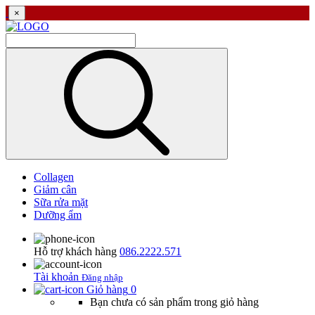
×
Collagen
Giảm cân
Sữa rửa mặt
Dưỡng ẩm
Hỗ trợ khách hàng
086.2222.571
Tài khoản
Đăng nhập
Giỏ hàng
0
Bạn chưa có sản phẩm trong giỏ hàng