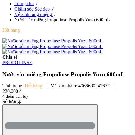
Trang chủ
/
Chăm sóc Sắc đẹp
/
Vệ sinh răng miệng
/
Nước súc miệng Propolinse Propolis Yuzu 600mL
Hết hàng
Chia sẻ
PROPOLINSE
Nước súc miệng Propolinse Propolis Yuzu 600mL
Tình trạng:
Hết hàng
|
Mã sản phẩm:
4966680247677
|
220,000 ₫
4 điểm tích lũy
Số lượng: