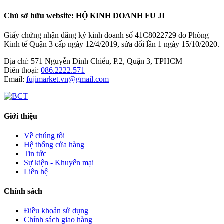
Chủ sở hữu website: HỘ KINH DOANH FU JI
Giấy chứng nhận đăng ký kinh doanh số 41C8022729 do Phòng
Kinh tế Quận 3 cấp ngày 12/4/2019, sửa đổi lần 1 ngày 15/10/2020.
Địa chỉ:
571 Nguyễn Đình Chiểu, P.2, Quận 3, TPHCM
Điên thoại:
086.2222.571
Email:
fujimarket.vn@gmail.com
Giới thiệu
Về chúng tôi
Hệ thống cửa hàng
Tin tức
Sự kiện - Khuyến mại
Liên hệ
Chính sách
Điều khoản sử dụng
Chính sách giao hàng