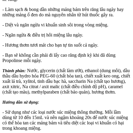
- Làm sạch & bong dần những mảng bám trên răng lâu ngày hay
những mảng ố đen do mà nguyên nhân từ hút thuốc gây ra.
- Diệt và ngăn ngừa vi khuẩn sinh sôi trong vòng miệng.
- Ngăn ngừa & điều trị hôi miệng lâu ngày.
- Hương thơm tươi mát cho bạn tự tin suốt cả ngày.
- Bạn sẽ không cần phải đi lấy cao răng định kỳ khi đã dùng
Propolinse mỗi ngày.
Nước, glycerin (chất làm ướt), ethanol (dung môi), dầu
Thành phần:
thầu dầu hydro hóa PEG-60 (chất hòa tan), chiết xuất keo ong, chiết
xuất lá trà, xylitol, tinh dầu bạc hà, saccharin Na (chất tạo hương),
axit xitric, Na citrat / axit malic (chất điều chỉnh độ pH), caramel
(chất tạo màu), methylparaben (chất bảo quản), hương thơm.
Hướng dẫn sử dụng:
- Sử dụng như các loại nước súc miệng thông thường. Mỗi lầm
dùng từ 10 đến 15mL và nên ngậm khoảng 20s để nước súc miệng
có thể hòa tan các mảng bám và tiêu diệt các loại vi khuẩn có hại
trong khoang miệng.