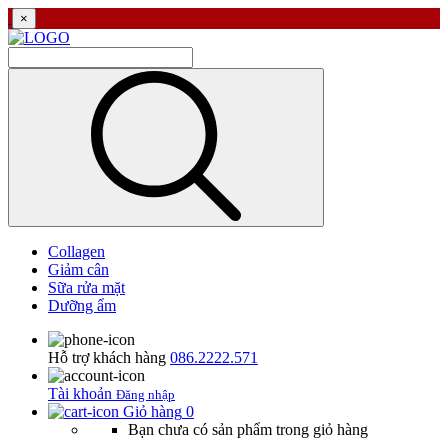
×
Collagen
Giảm cân
Sữa rửa mặt
Dưỡng ẩm
Hỗ trợ khách hàng
086.2222.571
Tài khoản
Đăng nhập
Giỏ hàng
0
Bạn chưa có sản phẩm trong giỏ hàng