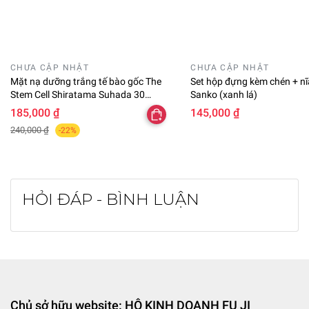
CHƯA CẬP NHẬT
CHƯA CẬP NHẬT
Mặt nạ dưỡng trắng tế bào gốc The
Set hộp đựng kèm chén + nĩ
Stem Cell Shiratama Suhada 30
Sanko (xanh lá)
miếng
185,000 ₫
145,000 ₫
240,000 ₫
-22%
HỎI ĐÁP - BÌNH LUẬN
Chủ sở hữu website: HỘ KINH DOANH FU JI