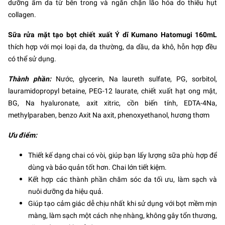
dưỡng ẩm da từ bên trong và ngăn chặn lão hóa do thiếu hụt
collagen.
Sữa rửa mặt tạo bọt chiết xuất Ý dĩ Kumano Hatomugi 160mL
thích hợp với mọi loại da, da thường, da dầu, da khô, hỗn hợp đều
có thể sử dụng.
Thành phần:
Nước, glycerin, Na laureth sulfate, PG, sorbitol,
lauramidopropyl betaine, PEG-12 laurate, chiết xuất hạt ong mật,
BG, Na hyaluronate, axit xitric, cồn biến tính, EDTA-4Na,
methylparaben, benzo Axit Na axit, phenoxyethanol, hương thơm
Ưu điểm:
Thiết kế dạng chai có vòi, giúp bạn lấy lượng sữa phù hợp để
dùng và bảo quản tốt hơn. Chai lớn tiết kiệm.
Kết hợp các thành phần chăm sóc da tối ưu, làm sạch và
nuôi dưỡng da hiệu quả.
Giúp tạo cảm giác dễ chịu nhất khi sử dụng với bọt mềm mịn
màng, làm sạch một cách nhẹ nhàng, không gây tổn thương,