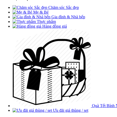
Chăm sóc Sắc đẹp
Mẹ & Bé
Gia đình & Nhà bếp
Thực phẩm
Hàng đồng giá
Quà Tết Bính 
Ưu đãi giá thùng / set