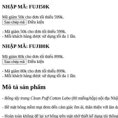
NHẬP MÃ: FUJI50K
Mã giảm 50k cho đơn tối thiểu 599k.
Điều kiện
Sao chép mã
- Mã giảm 50k cho đơn tối thiểu 599k.
- Mỗi khách hàng được sử dụng tối đa 1 lần.
NHẬP MÃ: FUJI80K
Mã giảm 80k cho đơn tối thiểu 899k.
Điều kiện
Sao chép mã
- Mã giảm 80k cho đơn tối thiểu 899k.
- Mỗi khách hàng được sử dụng tối đa 1 lần.
Mô tả sản phẩm
-
Bông tẩy trang Clean Puff Cotton Labo
(80 miếng/hộp) nội địa Nhật
- Bề mặt bông mềm mại đem đến cảm giác êm ái, thân thiện với làn d
- Hoàn toàn không để lại xơ bông trên mặt nhờ thiết kế dạng túi thông