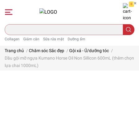
0
Collagen
Giảm cân
Sữa rửa mặt
Dưỡng ẩm
Trang chủ
/
Chăm sóc Sắc đẹp
/
Gội xả - Ủ/dưỡng tóc
/
Dầu gội mỡ ngựa Kumano Horse Oil Non Sillicon 600mL (thêm chọn
lựa chai 1000mL)