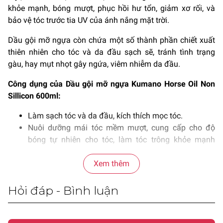
khỏe mạnh, bóng mượt, phục hồi hư tổn, giảm xơ rối, và
bảo vệ tóc trước tia UV của ánh nắng mặt trời.
Dầu gội mỡ ngựa còn chứa một số thành phần chiết xuất
thiên nhiên cho tóc và da đầu sạch sẽ, tránh tình trạng
gàu, hay mụt nhọt gây ngứa, viêm nhiễm da đầu.
Công dụng của Dầu gội mỡ ngựa Kumano Horse Oil Non
Sillicon 600ml:
Làm sạch tóc và da đầu, kích thích mọc tóc.
Nuôi dưỡng mái tóc mềm mượt, cung cấp cho độ
bóng tự nhiên cho tóc, làm tóc trông khỏe mạnh
bồng bềnh.
Giúp tăng cường lưu thông máu.
Xem thêm
Bảo vệ tóc khỏi nhiệt và tia UV gây hại.
Hỏi đáp - Bình luận
Hướng dẫn sử dụng & Bảo quản:
Làm tóc ướt, lấy một lượng vừa đủ dầu gội ra lòng