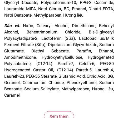
Glyceryl Cocoate, Polyquaternium-10, PPG-2 Cocamide,
Lauramide MIPA, Natri Clorua, BG, Ethanol, Dinatri EDTA,
Natri Benzoate, Methylparaben, Hương liệu
Dầu xả:
Nước, Cetearyl Alcohol, Dimethicone, Behenyl
Alcohol, Behentrimonium Chloride, Bis-Diglyceryl
Polyacyladipate-2, Lactoferrin (Sữa), Lactobacillus/Milk
Ferment Filtrate (Sữa), Dipotassium Glycyrrhizate, Sodium
Glutamate, Diethyl Sebacate, Paraffin, Ethanol,
Amodimethicone, Hydroxyethylcellulose, Hydrogenated
Polyisobutene, (C12-14) Pareth-7, Ceteth-6, PEG-80
Hydrogenated Castor Oil, (C12-14) Pareth-5, Laureth-4,
Laureth-23, PEG-55 Stearate, Glutamic Acid, Citric Acid, BG,
Geraniol, Cetrimonium Chloride, Phenoxyethanol, Sodium
Benzoate, Sodium Salicylate, Methylparaben, Hương liệu,
Caramel
Xem thêm