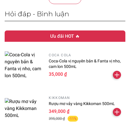
Hỏi đáp - Bình luận
Ưu đãi HOT 🔥
COCA COLA
Coca-Cola vị nguyên bản & Fanta vị nho,
cam lon 500mL
35,000 ₫
KIKKOMAN
Rượu mơ vảy vàng Kikkoman 500mL
349,000 ₫
395,000 ₫
-11%