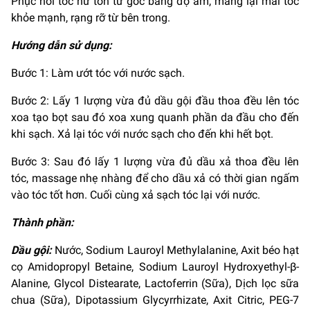
Phục hồi tóc hư tổn từ gốc bằng độ ẩm, mang lại mái tóc
khỏe mạnh, rạng rỡ từ bên trong.
Hướng dẫn sử dụng:
Bước 1: Làm ướt tóc với nước sạch.
Bước 2: Lấy 1 lượng vừa đủ dầu gội đầu thoa đều lên tóc
xoa tạo bọt sau đó xoa xung quanh phần da đầu cho đến
khi sạch. Xả lại tóc với nước sạch cho đến khi hết bọt.
Bước 3: Sau đó lấy 1 lượng vừa đủ dầu xả thoa đều lên
tóc, massage nhẹ nhàng để cho dầu xả có thời gian ngấm
vào tóc tốt hơn. Cuối cùng xả sạch tóc lại với nước.
Thành phần:
Dầu gội:
Nước, Sodium Lauroyl Methylalanine, Axit béo hạt
cọ Amidopropyl Betaine, Sodium Lauroyl Hydroxyethyl-β-
Alanine, Glycol Distearate, Lactoferrin (Sữa), Dịch lọc sữa
chua (Sữa), Dipotassium Glycyrrhizate, Axit Citric, PEG-7