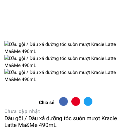
Chia sẻ
Chưa cập nhật
Dầu gội / Dầu xả dưỡng tóc suôn mượt Kracie
Latte Ma&Me 490mL