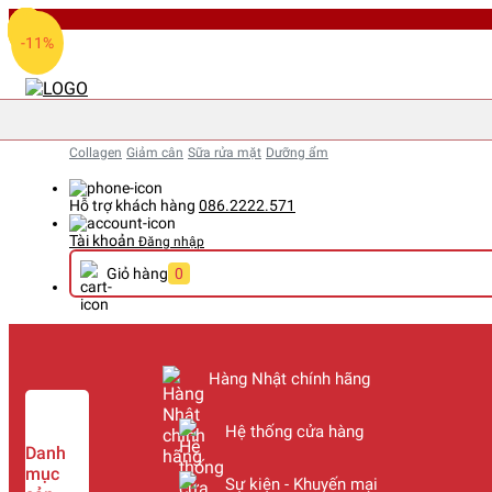
-11%
-11%
-17%
-17%
-17%
Collagen
Giảm cân
Sữa rửa mặt
Dưỡng ẩm
Hỗ trợ khách hàng
086.2222.571
Tài khoản
Đăng nhập
Giỏ hàng
0
Hàng Nhật chính hãng
Hệ thống cửa hàng
Danh
mục
Sự kiện - Khuyến mại