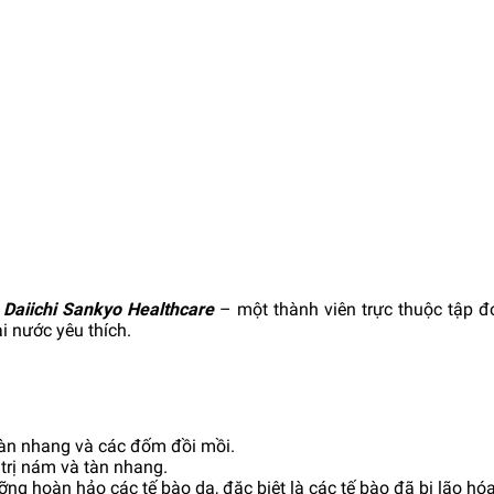
y
Daiichi Sankyo Healthcare
– một thành viên trực thuộc tập đ
i nước yêu thích.
tàn nhang và các đốm đồi mồi.
 trị nám và tàn nhang.
ng hoàn hảo các tế bào da, đặc biệt là các tế bào đã bị lão hóa