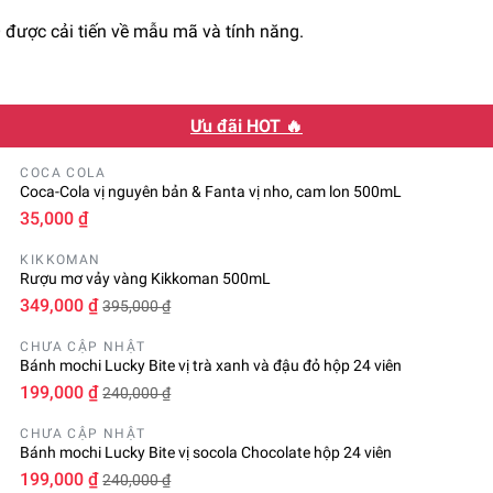
ược cải tiến về mẫu mã và tính năng.
Ưu đãi HOT 🔥
COCA COLA
Coca-Cola vị nguyên bản & Fanta vị nho, cam lon 500mL
35,000 ₫
KIKKOMAN
Rượu mơ vảy vàng Kikkoman 500mL
349,000 ₫
395,000 ₫
CHƯA CẬP NHẬT
Bánh mochi Lucky Bite vị trà xanh và đậu đỏ hộp 24 viên
199,000 ₫
240,000 ₫
CHƯA CẬP NHẬT
Bánh mochi Lucky Bite vị socola Chocolate hộp 24 viên
199,000 ₫
240,000 ₫