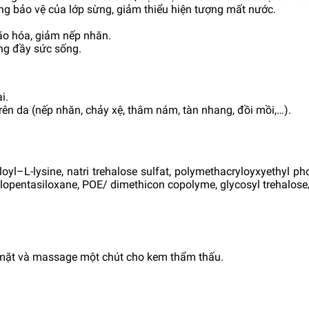
g bảo vệ của lớp sừng, giảm thiểu hiện tượng mất nước.
ão hóa, giảm nếp nhăn.
ung đầy sức sống.
i.
trên da (nếp nhăn, chảy xệ, thâm nám, tàn nhang, đồi mồi,…).
yl–L-lysine, natri trehalose sulfat, polymethacryloyxyethyl pho
opentasiloxane, POE/ dimethicon copolyme, glycosyl trehalose
 mặt và massage một chút cho kem thẩm thấu.