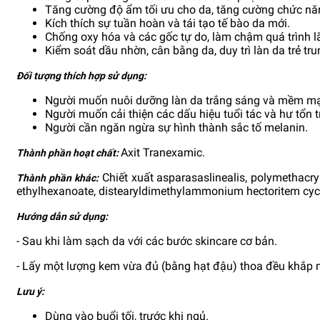
Tăng cường độ ẩm tối ưu cho da, tăng cường chức năn
Kích thích sự tuần hoàn và tái tạo tế bào da mới.
Chống oxy hóa và các gốc tự do, làm chậm quá trình l
Kiểm soát dầu nhờn, cân bằng da, duy trì làn da trẻ tr
Đối tượng thích hợp sử dụng:
Người muốn nuôi dưỡng làn da trắng sáng và mềm mạ
Người muốn cải thiện các dấu hiệu tuổi tác và hư tổn 
Người cần ngăn ngừa sự hình thành sắc tố melanin.
Axit Tranexamic.
Thành phần hoạt chất:
Chiết xuất asparasaslinealis, polymethacrylo
Thành phần khác:
ethylhexanoate, distearyldimethylammonium hectoritem cycl
Hướng dẫn sử dụng:
- Sau khi làm sạch da với các bước skincare cơ bản.
- Lấy một lượng kem vừa đủ (bằng hạt đậu) thoa đều khắp
Lưu ý:
Dùng vào buổi tối, trước khi ngủ.