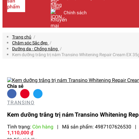
sản
phẩm
Chính sách
Trang chủ
/
Chăm sóc Sắc đẹp
/
Dưỡng da - Chống nắng
/
Kem dưỡng trắng trị nám Transino Whitening Repair Cream EX 35
Chia sẻ
TRANSINO
Kem dưỡng trắng trị nám Transino Whitening Rep
Tình trạng:
Còn hàng
|
Mã sản phẩm:
4987107626530
|
1,110,000 ₫