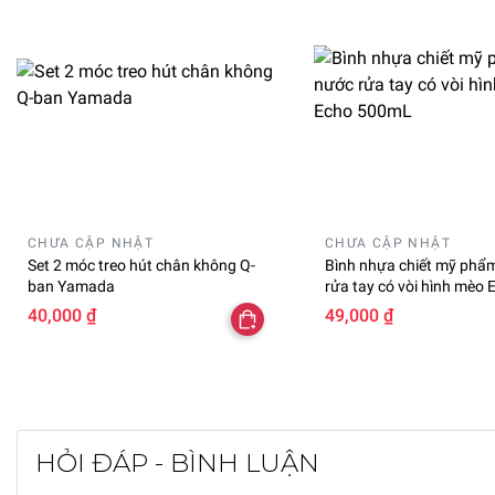
CHƯA CẬP NHẬT
CHƯA CẬP NHẬT
Set 2 móc treo hút chân không Q-
Bình nhựa chiết mỹ phẩ
ban Yamada
rửa tay có vòi hình mèo 
500mL
40,000 ₫
49,000 ₫
HỎI ĐÁP - BÌNH LUẬN