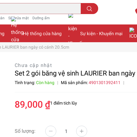
cân
Sữa rửa mặt
Dưỡng ẩm
ng
Hệ thống cửa hàng
Sự kiện - Khuyến mại
inh LAURIER ban ngày có cánh 20.5cm
Chưa cập nhật
Set 2 gói băng vệ sinh LAURIER ban ngà
Tình trạng:
Còn hàng
|
Mã sản phẩm:
4901301392411
|
89,000 ₫
1 điểm tích lũy
Số lượng: