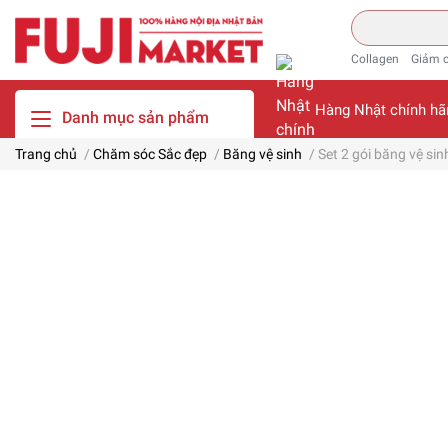
Collagen
Giảm 
Hàng Nhật chính hã
Danh mục sản phẩm
Trang chủ
/
Chăm sóc Sắc đẹp
/
Băng vệ sinh
/
Set 2 gói băng vệ s