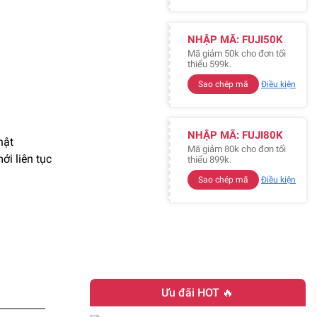
NHẬP MÃ: FUJI50K
Mã giảm 50k cho đơn tối
thiểu 599k.
Sao chép mã
Điều kiện
NHẬP MÃ: FUJI80K
hật
Mã giảm 80k cho đơn tối
i liên tục
thiểu 899k.
Sao chép mã
Điều kiện
Ưu đãi HOT 🔥