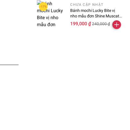
CHƯA CẬP NHẬT
Bánh mochi Lucky Bite vị
nho mẫu đơn Shine Muscat
hộp 24 viên
199,000 ₫
240,000 ₫