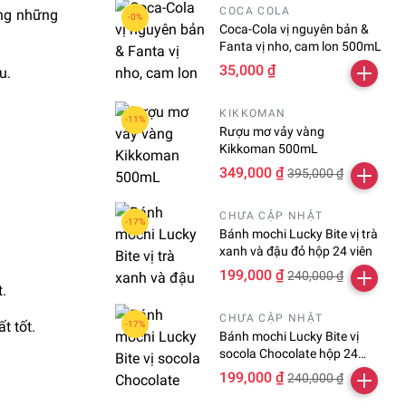
COCA COLA
ong những
Coca-Cola vị nguyên bản &
Fanta vị nho, cam lon 500mL
35,000 ₫
u.
KIKKOMAN
Rượu mơ vảy vàng
Kikkoman 500mL
349,000 ₫
395,000 ₫
CHƯA CẬP NHẬT
Bánh mochi Lucky Bite vị trà
xanh và đậu đỏ hộp 24 viên
199,000 ₫
240,000 ₫
.
CHƯA CẬP NHẬT
t tốt.
Bánh mochi Lucky Bite vị
socola Chocolate hộp 24
viên
199,000 ₫
240,000 ₫