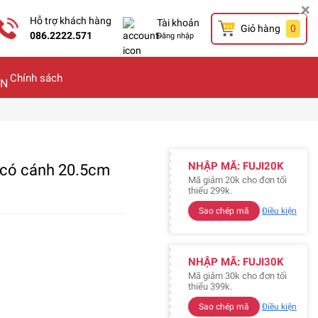
×
Hỗ trợ khách hàng
Tài khoản
Giỏ hàng
0
086.2222.571
Đăng nhập
Chính sách
NHẬP MÃ: FUJI20K
y có cánh 20.5cm
Mã giảm 20k cho đơn tối
thiểu 299k.
Sao chép mã
Điều kiện
NHẬP MÃ: FUJI30K
Mã giảm 30k cho đơn tối
thiểu 399k.
Sao chép mã
Điều kiện