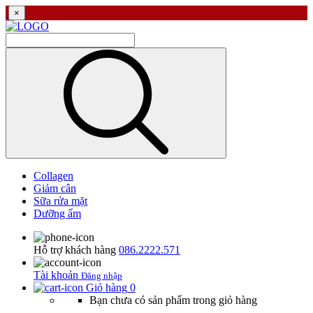
×
Collagen
Giảm cân
Sữa rửa mặt
Dưỡng ẩm
Hỗ trợ khách hàng
086.2222.571
Tài khoản
Đăng nhập
Giỏ hàng
0
Bạn chưa có sản phẩm trong giỏ hàng