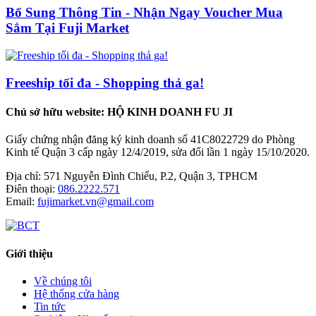
Bổ Sung Thông Tin - Nhận Ngay Voucher Mua
Sắm Tại Fuji Market
Freeship tối đa - Shopping thả ga!
Chủ sở hữu website: HỘ KINH DOANH FU JI
Giấy chứng nhận đăng ký kinh doanh số 41C8022729 do Phòng
Kinh tế Quận 3 cấp ngày 12/4/2019, sửa đổi lần 1 ngày 15/10/2020.
Địa chỉ:
571 Nguyễn Đình Chiểu, P.2, Quận 3, TPHCM
Điên thoại:
086.2222.571
Email:
fujimarket.vn@gmail.com
Giới thiệu
Về chúng tôi
Hệ thống cửa hàng
Tin tức