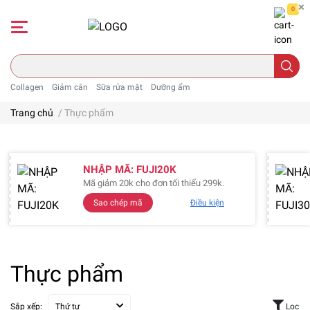
0
Collagen
Giảm cân
Sữa rửa mặt
Dưỡng ẩm
Trang chủ
/
Thực phẩm
NHẬP MÃ: FUJI20K
Mã giảm 20k cho đơn tối thiểu 299k.
Sao chép mã
Điều kiện
Thực phẩm
Sắp xếp:
Thứ tự
Lọc