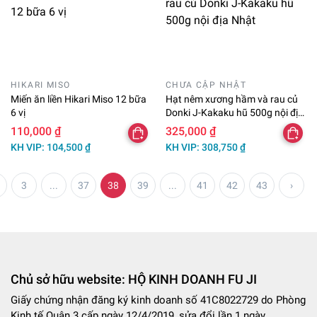
HIKARI MISO
CHƯA CẬP NHẬT
Miến ăn liền Hikari Miso 12 bữa
Hạt nêm xương hầm và rau củ
6 vị
Donki J-Kakaku hũ 500g nội địa
Nhật
110,000 ₫
325,000 ₫
KH VIP: 104,500 ₫
KH VIP: 308,750 ₫
3
...
37
38
39
...
41
42
43
›
Chủ sở hữu website: HỘ KINH DOANH FU JI
Giấy chứng nhận đăng ký kinh doanh số 41C8022729 do Phòng
Kinh tế Quận 3 cấp ngày 12/4/2019, sửa đổi lần 1 ngày