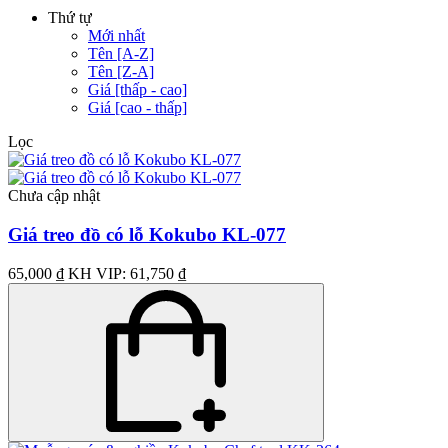
Thứ tự
Mới nhất
Tên [A-Z]
Tên [Z-A]
Giá [thấp - cao]
Giá [cao - thấp]
Lọc
Chưa cập nhật
Giá treo đồ có lỗ Kokubo KL-077
65,000 ₫
KH VIP: 61,750 ₫