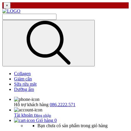
×
Collagen
Giảm cân
Sữa rửa mặt
Dưỡng ẩm
Hỗ trợ khách hàng
086.2222.571
Tài khoản
Đăng nhập
Giỏ hàng
0
Bạn chưa có sản phẩm trong giỏ hàng