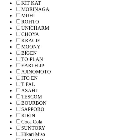
KIT KAT
MORINAGA
MUHI
ROHTO
UNICHARM
CHOYA
KRACIE
MOONY
BIGEN
TO-PLAN
EARTH JP
AJINOMOTO
ITO EN
T-FAL
ASAHI
TESCOM
BOURBON
SAPPORO
KIRIN
Coca Cola
SUNTORY
Hikari Miso