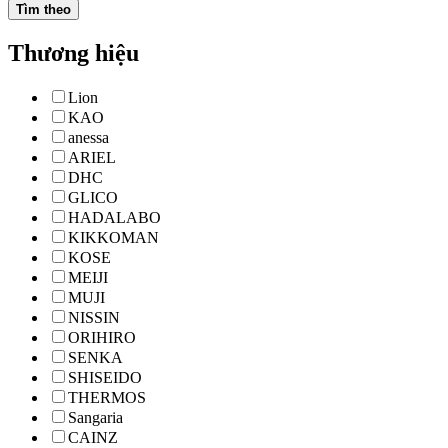
Tìm theo
Thương hiệu
Lion
KAO
anessa
ARIEL
DHC
GLICO
HADALABO
KIKKOMAN
KOSE
MEIJI
MUJI
NISSIN
ORIHIRO
SENKA
SHISEIDO
THERMOS
Sangaria
CAINZ