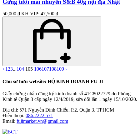
Gừng tươi mài nhuyễn S&B 40g nội địa Nhật
50,000 ₫
KH VIP: 47,500 ₫
‹
1
2
3
...
104
105
106
107
108
109
›
Chủ sở hữu website: HỘ KINH DOANH FU JI
Giấy chứng nhận đăng ký kinh doanh số 41C8022729 do Phòng
Kinh tế Quận 3 cấp ngày 12/4/2019, sửa đổi lần 1 ngày 15/10/2020.
Địa chỉ:
571 Nguyễn Đình Chiểu, P.2, Quận 3, TPHCM
Điên thoại:
086.2222.571
Email:
fujimarket.vn@gmail.com